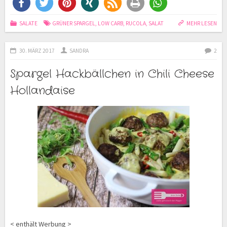
SALATE
GRÜNER SPARGEL
,
LOW CARB
,
RUCOLA
,
SALAT
MEHR LESEN
30. MÄRZ 2017
SANDRA
2
Spargel Hackbällchen in Chili Cheese
Hollandaise
< enthält Werbung >