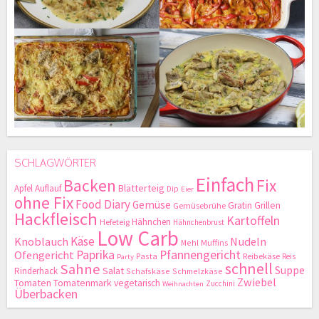
SCHLAGWÖRTER
Einfach
Backen
Fix
Blätterteig
Apfel
Auflauf
Dip
Eier
ohne Fix
Food Diary
Gemüse
Gratin
Grillen
Gemüsebrühe
Hackfleisch
Kartoffeln
Hähnchen
Hefeteig
Hähnchenbrust
Low Carb
Käse
Knoblauch
Nudeln
Mehl
Muffins
Paprika
Pfannengericht
Ofengericht
Pasta
Reibekäse
Reis
Party
schnell
Sahne
Suppe
Salat
Rinderhack
Schafskäse
Schmelzkäse
Zwiebel
Tomaten
Tomatenmark
vegetarisch
Zucchini
Weihnachten
Überbacken