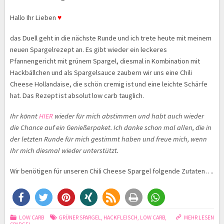
Hallo Ihr Lieben
♥
das Duell geht in die nächste Runde und ich trete heute mit meinem
neuen Spargelrezept an. Es gibt wieder ein leckeres
Pfannengericht mit grünem Spargel, diesmal in Kombination mit
Hackbällchen und als Spargelsauce zaubern wir uns eine Chili
Cheese Hollandaise, die schön cremig ist und eine leichte Schärfe
hat. Das Rezept ist absolut low carb tauglich.
Ihr könnt
HIER
wieder für mich abstimmen und habt auch wieder
die Chance auf ein Genießerpaket. Ich danke schon mal allen, die in
der letzten Runde für mich gestimmt haben und freue mich, wenn
Ihr mich diesmal wieder unterstützt.
Wir benötigen für unseren Chili Cheese Spargel folgende Zutaten….
LOW CARB
GRÜNER SPARGEL
,
HACKFLEISCH
,
LOW CARB
,
MEHR LESEN