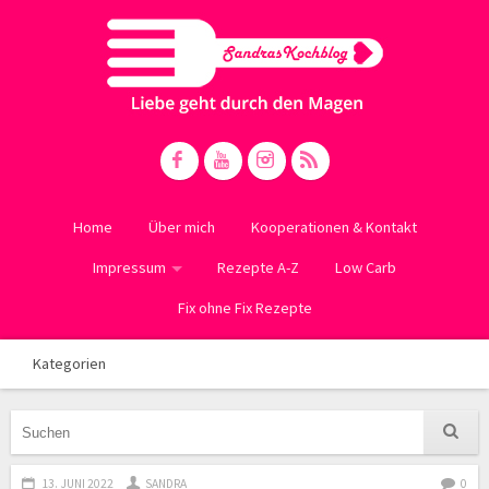
Home
Über mich
Kooperationen & Kontakt
Impressum
Rezepte A-Z
Low Carb
Fix ohne Fix Rezepte
Kategorien
13. JUNI 2022
SANDRA
0