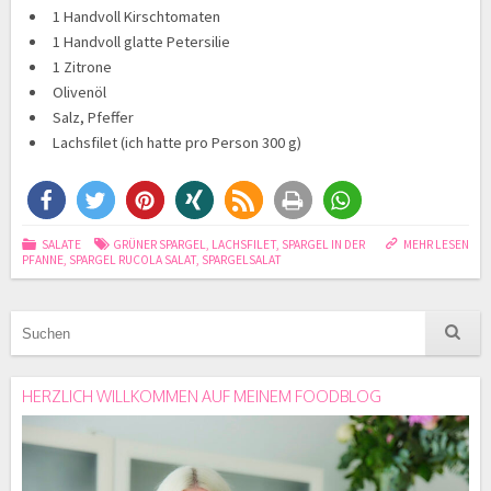
1 Handvoll Kirschtomaten
1 Handvoll glatte Petersilie
1 Zitrone
Olivenöl
Salz, Pfeffer
Lachsfilet (ich hatte pro Person 300 g)
SALATE
GRÜNER SPARGEL
,
LACHSFILET
,
SPARGEL IN DER
MEHR LESEN
PFANNE
,
SPARGEL RUCOLA SALAT
,
SPARGELSALAT
HERZLICH WILLKOMMEN AUF MEINEM FOODBLOG