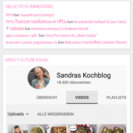
NEUESTE KOMMENTARE
PP9
bei
Sauerkraut Eintopf
PP9 เว็บตรงสายสล็อตและคาสิโน
bei
Rosenkohl Auflauf (Low Carb)
ร้านต่อผม
bei
Hüttenschmaus/Schinken Hörnli
арго казино сайт
bei
One Pot Gnocchi „Bolo Style“
everum-casino.argusnews.ru
bei
Balsamico Kartoffeln (Jamie Oliver)
MEIN YOUTUBE KANAL