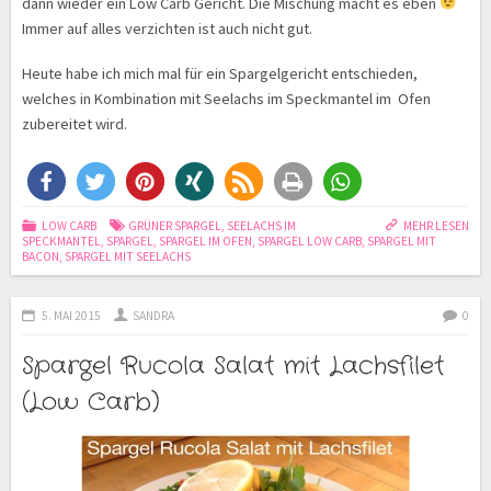
dann wieder ein Low Carb Gericht. Die Mischung macht es eben
Immer auf alles verzichten ist auch nicht gut.
Heute habe ich mich mal für ein Spargelgericht entschieden,
welches in Kombination mit Seelachs im Speckmantel im Ofen
zubereitet wird.
LOW CARB
GRÜNER SPARGEL
,
SEELACHS IM
MEHR LESEN
SPECKMANTEL
,
SPARGEL
,
SPARGEL IM OFEN
,
SPARGEL LOW CARB
,
SPARGEL MIT
BACON
,
SPARGEL MIT SEELACHS
5. MAI 2015
SANDRA
0
Spargel Rucola Salat mit Lachsfilet
(Low Carb)