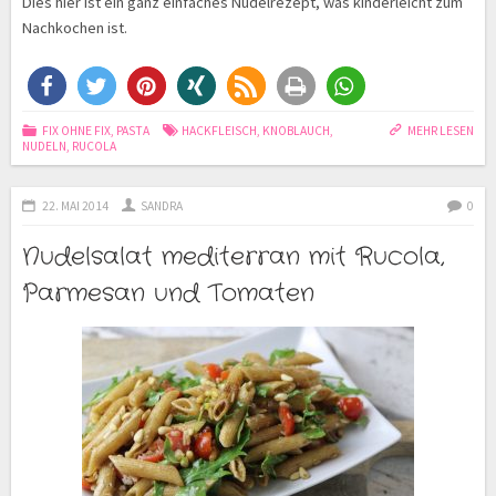
Dies hier ist ein ganz einfaches Nudelrezept, was kinderleicht zum
Nachkochen ist.
FIX OHNE FIX
,
PASTA
HACKFLEISCH
,
KNOBLAUCH
,
MEHR LESEN
NUDELN
,
RUCOLA
22. MAI 2014
SANDRA
0
Nudelsalat mediterran mit Rucola,
Parmesan und Tomaten