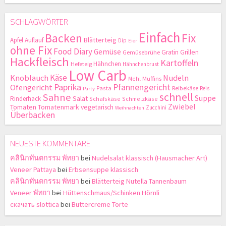
SCHLAGWÖRTER
Einfach
Backen
Fix
Blätterteig
Apfel
Auflauf
Dip
Eier
ohne Fix
Food Diary
Gemüse
Gratin
Grillen
Gemüsebrühe
Hackfleisch
Kartoffeln
Hähnchen
Hefeteig
Hähnchenbrust
Low Carb
Käse
Knoblauch
Nudeln
Mehl
Muffins
Paprika
Pfannengericht
Ofengericht
Pasta
Reibekäse
Reis
Party
schnell
Sahne
Suppe
Salat
Rinderhack
Schafskäse
Schmelzkäse
Zwiebel
Tomaten
Tomatenmark
vegetarisch
Zucchini
Weihnachten
Überbacken
NEUESTE KOMMENTARE
คลินิกทันตกรรม พัทยา
bei
Nudelsalat klassisch (Hausmacher Art)
Veneer Pattaya
bei
Erbsensuppe klassisch
คลินิกทันตกรรม พัทยา
bei
Blätterteig Nutella Tannenbaum
Veneer พัทยา
bei
Hüttenschmaus/Schinken Hörnli
скачать slottica
bei
Buttercreme Torte