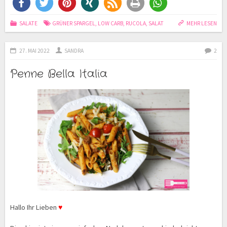
SALATE
GRÜNER SPARGEL
,
LOW CARB
,
RUCOLA
,
SALAT
MEHR LESEN
27. MAI 2022
SANDRA
2
Penne Bella Italia
Hallo Ihr Lieben
♥