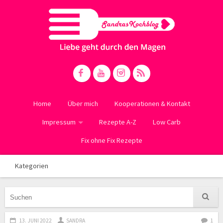
Home
Über mich
Kooperationen & Kontakt
Impressum
Rezepte A-Z
Low Carb
Fix ohne Fix Rezepte
Kategorien
13. JUNI 2022
SANDRA
1