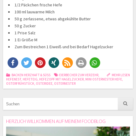
1/2 Päckchen frische Hefe
100 ml lauwarme Milch
50 g zerlassene, etwas abgekühlte Butter
50 g Zucker
1 Prise Salz
1 Ei Größe M
Zum Bestreichen 1 Eiweiß und bei Bedarf Hagelzucker
BACKEN HERZHAFT & SÜSS
EIERBECHER ZUM VERZEHR
,
MEHR LESEN
HEFENEST
,
HEFETEIG
,
HEFEZOPF MIT HAGELZUCKER
,
MINI OSTERNESTER HEFE
,
OSTERFRÜHSTÜCK
,
OSTERIDEE
,
OSTERNESTER
HERZLICH WILLKOMMEN AUF MEINEM FOODBLOG