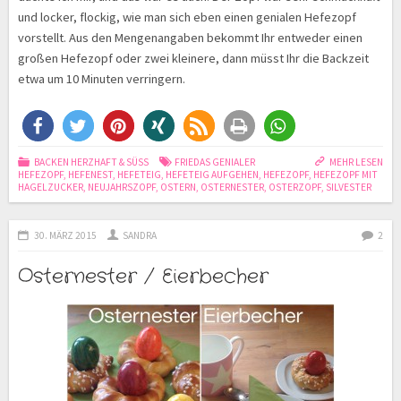
und locker, flockig, wie man sich eben einen genialen Hefezopf
vorstellt. Aus den Mengenangaben bekommt Ihr entweder einen
großen Hefezopf oder zwei kleinere, dann müsst Ihr die Backzeit
etwa um 10 Minuten verringern.
BACKEN HERZHAFT & SÜSS
FRIEDAS GENIALER
MEHR LESEN
HEFEZOPF
,
HEFENEST
,
HEFETEIG
,
HEFETEIG AUFGEHEN
,
HEFEZOPF
,
HEFEZOPF MIT
HAGELZUCKER
,
NEUJAHRSZOPF
,
OSTERN
,
OSTERNESTER
,
OSTERZOPF
,
SILVESTER
30. MÄRZ 2015
SANDRA
2
Osternester / Eierbecher