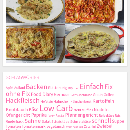
SCHLAGWÖRTER
Einfach
Backen
Fix
Blätterteig
Apfel
Auflauf
Dip
Eier
ohne Fix
Food Diary
Gemüse
Gratin
Grillen
Gemüsebrühe
Hackfleisch
Kartoffeln
Hähnchen
Hefeteig
Hähnchenbrust
Low Carb
Käse
Knoblauch
Nudeln
Mehl
Muffins
Paprika
Pfannengericht
Ofengericht
Pasta
Reibekäse
Reis
Party
schnell
Sahne
Suppe
Salat
Rinderhack
Schafskäse
Schmelzkäse
Zwiebel
Tomaten
Tomatenmark
vegetarisch
Zucchini
Weihnachten