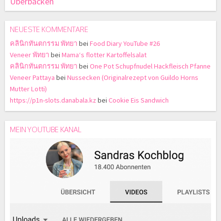
Überbacken
NEUESTE KOMMENTARE
คลินิกทันตกรรม พัทยา
bei
Food Diary YouTube #26
Veneer พัทยา
bei
Mama‘s flotter Kartoffelsalat
คลินิกทันตกรรม พัทยา
bei
One Pot Schupfnudel Hackfleisch Pfanne
Veneer Pattaya
bei
Nussecken (Originalrezept von Guildo Horns
Mutter Lotti)
https://p1n-slots.danabala.kz
bei
Cookie Eis Sandwich
MEIN YOUTUBE KANAL