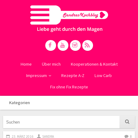
Home
Über mich
Kooperationen & Kontakt
Impressum
Rezepte A-Z
Low Carb
Fix ohne Fix Rezepte
Kategorien
23. MÄRZ 2016
SANDRA
8