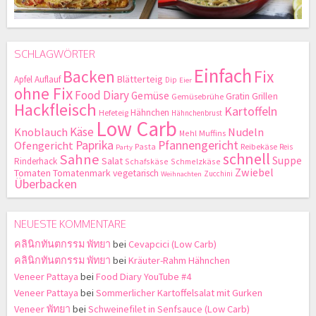
SCHLAGWÖRTER
Einfach
Backen
Fix
Blätterteig
Apfel
Auflauf
Dip
Eier
ohne Fix
Food Diary
Gemüse
Gratin
Grillen
Gemüsebrühe
Hackfleisch
Kartoffeln
Hähnchen
Hefeteig
Hähnchenbrust
Low Carb
Käse
Knoblauch
Nudeln
Mehl
Muffins
Paprika
Pfannengericht
Ofengericht
Pasta
Reibekäse
Reis
Party
schnell
Sahne
Suppe
Salat
Rinderhack
Schafskäse
Schmelzkäse
Zwiebel
Tomaten
Tomatenmark
vegetarisch
Zucchini
Weihnachten
Überbacken
NEUESTE KOMMENTARE
คลินิกทันตกรรม พัทยา
bei
Cevapcici (Low Carb)
คลินิกทันตกรรม พัทยา
bei
Kräuter-Rahm Hähnchen
Veneer Pattaya
bei
Food Diary YouTube #4
Veneer Pattaya
bei
Sommerlicher Kartoffelsalat mit Gurken
Veneer พัทยา
bei
Schweinefilet in Senfsauce (Low Carb)