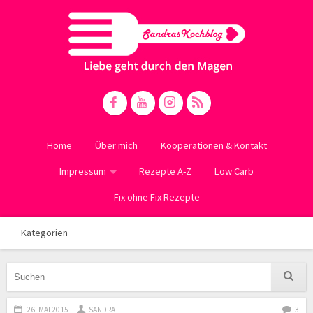
Home
Über mich
Kooperationen & Kontakt
Impressum
Rezepte A-Z
Low Carb
Fix ohne Fix Rezepte
Kategorien
26. MAI 2015
SANDRA
3