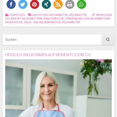
SONSTIGES
AUFLISTUNG WILDKRÄUTER
,
HEILKRÄUTER
,
MEHR LESEN
KOCHEN MIT WILDKRÄUTERN
,
KRÄUTERKÜCHE
,
VERWENDUNG VON WILDKRÄUTERN
IN DER KÜCHE
,
WALD- UND WIESENKRÄUTER
,
WILDKRÄUTER
HERZLICH WILLKOMMEN AUF MEINEM FOODBLOG