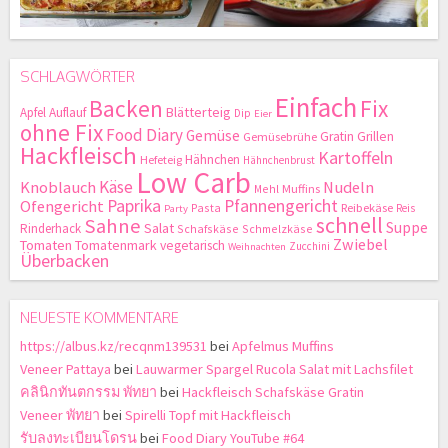
SCHLAGWÖRTER
Einfach
Backen
Fix
Blätterteig
Apfel
Auflauf
Dip
Eier
ohne Fix
Food Diary
Gemüse
Gratin
Grillen
Gemüsebrühe
Hackfleisch
Kartoffeln
Hähnchen
Hefeteig
Hähnchenbrust
Low Carb
Käse
Knoblauch
Nudeln
Mehl
Muffins
Paprika
Pfannengericht
Ofengericht
Pasta
Reibekäse
Reis
Party
schnell
Sahne
Suppe
Salat
Rinderhack
Schafskäse
Schmelzkäse
Zwiebel
Tomaten
Tomatenmark
vegetarisch
Zucchini
Weihnachten
Überbacken
NEUESTE KOMMENTARE
https://albus.kz/recqnm139531
bei
Apfelmus Muffins
Veneer Pattaya
bei
Lauwarmer Spargel Rucola Salat mit Lachsfilet
คลินิกทันตกรรม พัทยา
bei
Hackfleisch Schafskäse Gratin
Veneer พัทยา
bei
Spirelli Topf mit Hackfleisch
รับลงทะเบียนโดรน
bei
Food Diary YouTube #64