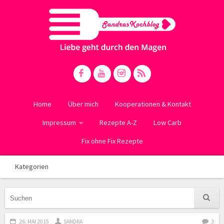
Home
Über mich
Kooperationen & Kontakt
Impressum
Rezepte A-Z
Low Carb
Fix ohne Fix Rezepte
Kategorien
26. MAI 2015
SANDRA
3