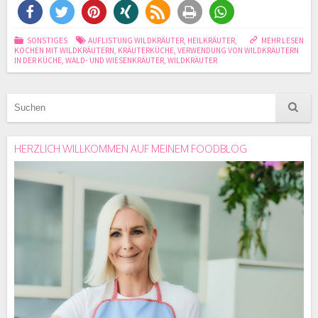
SONSTIGES
AUFLISTUNG WILDKRÄUTER
,
HEILKRÄUTER
,
MEHR LESEN
KOCHEN MIT WILDKRÄUTERN
,
KRÄUTERKÜCHE
,
VERWENDUNG VON WILDKRÄUTERN
IN DER KÜCHE
,
WALD- UND WIESENKRÄUTER
,
WILDKRÄUTER
HERZLICH WILLKOMMEN AUF MEINEM FOODBLOG