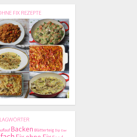
OHNE FIX REZEPTE
LAGWÖRTER
Backen
Blätterteig
Auflauf
Dip
Eier
nfach
Fix ohne Fix