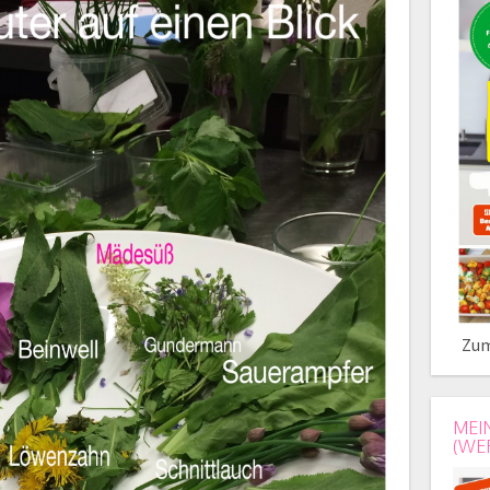
Zum
MEI
(WE