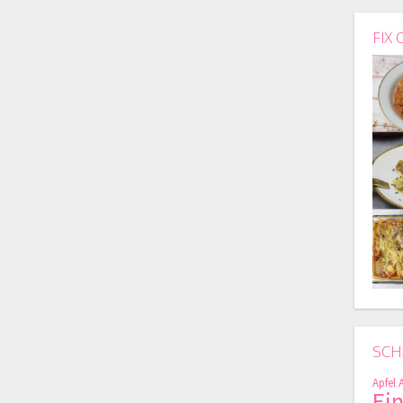
FIX 
SCH
Apfel
Ei