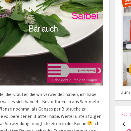
Zum 
le, die Kräuter, die wir verwendet haben, ich habe
 was es sich handelt. Bevor Ihr Euch ans Sammeln
flanze nochmal als Ganzes per Bildsuche zu
FOL
 die vorbereitenen Blätter habe. Weiter unten folgen
 paar Verwendungsmöglichkeiten in der Küche
Ich
omplettes Rezept, schreibe Euch aber immer dazu