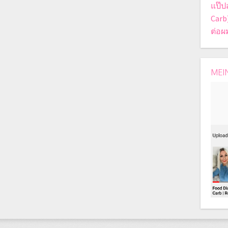
แป๊ป
Carb
ต่อผ
MEI