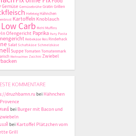
Food
y
Gemüse
Gratin
Grillen
Gemüsebrühe
kfleisch
Hähnchen
Hefeteig
Kartoffeln
Knoblauch
enbrust
Low Carb
Mehl
Muffins
Paprika
ln
Ofengericht
Pasta
Party
nengericht
Rinderhack
Reibekäse
Reis
hne
Salat
Schafskäse
Schmelzkäse
nell
Suppe
Tomaten
Tomatenmark
Zwiebel
arisch
Zucchini
Weihnachten
rbacken
ESTE KOMMENTARE
s://druzhbamn.ru
bei
Hähnchen
 Provence
สเตย์
bei
Burger mit Bacon und
zwiebeln
มแท้
bei
Kartoffel Plätzchen vom
tte Grill