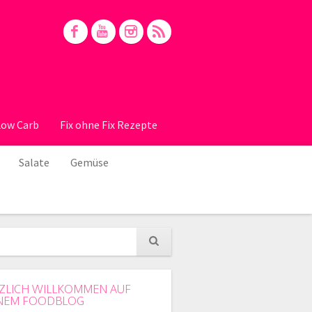
Low Carb
Fix ohne Fix Rezepte
Salate
Gemüse
ZLICH WILLKOMMEN AUF
NEM FOODBLOG