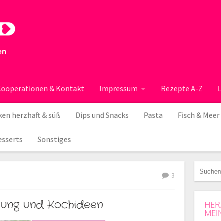
ooperationen & Kontakt
Impressum
Rezepte A-Z
en herzhaft & süß
Dips und Snacks
Pasta
Fisch & Meer
esserts
Sonstiges
3
stung und Kochideen
HER
MEI