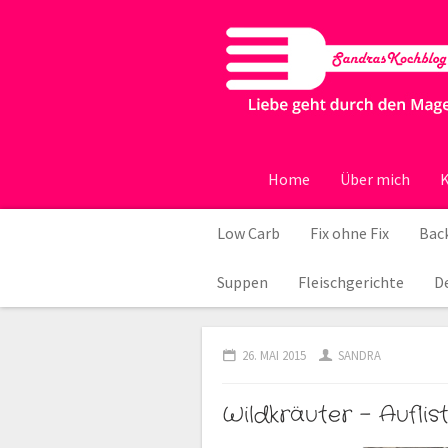
Home
Über mich
K
Low Carb
Fix ohne Fix
Back
Suppen
Fleischgerichte
D
26. MAI 2015
SANDRA
Wildkräuter – Aufli