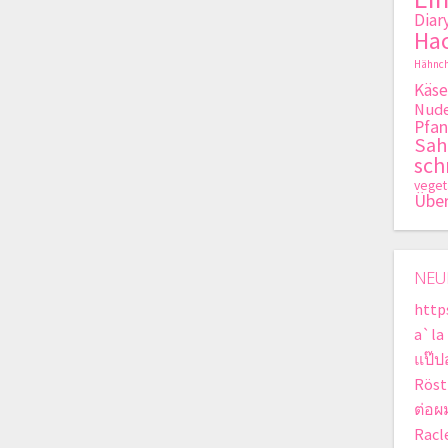
Diar
Hac
Hähnch
Käse
Nude
Pfan
Sa
sch
veget
Übe
NEU
http
a`la
แป๊ป
Röst
ต่อผ
Racle