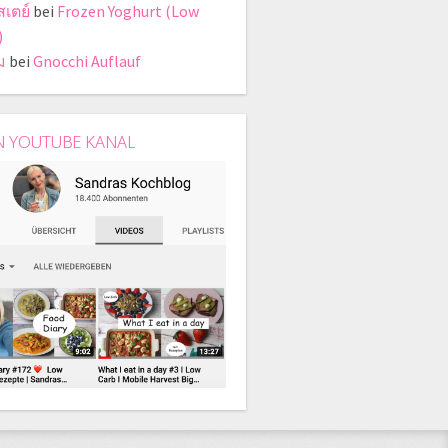
สเตย์
bei
Frozen Yoghurt (Low
)
ม
bei
Gnocchi Auflauf
N YOUTUBE KANAL