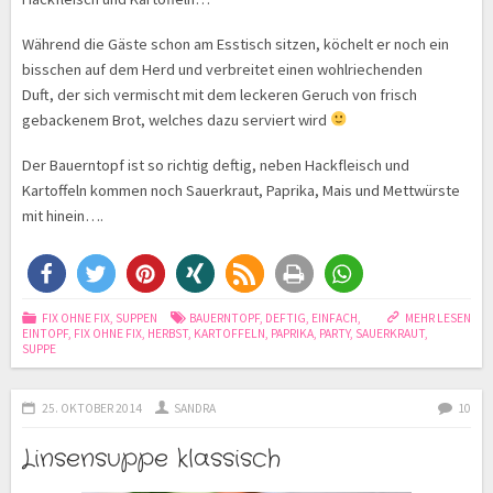
Während die Gäste schon am Esstisch sitzen, köchelt er noch ein
bisschen auf dem Herd und verbreitet einen wohlriechenden
Duft, der sich vermischt mit dem leckeren Geruch von frisch
gebackenem Brot, welches dazu serviert wird
Der Bauerntopf ist so richtig deftig, neben Hackfleisch und
Kartoffeln kommen noch Sauerkraut, Paprika, Mais und Mettwürste
mit hinein….
FIX OHNE FIX
,
SUPPEN
BAUERNTOPF
,
DEFTIG
,
EINFACH
,
MEHR LESEN
EINTOPF
,
FIX OHNE FIX
,
HERBST
,
KARTOFFELN
,
PAPRIKA
,
PARTY
,
SAUERKRAUT
,
SUPPE
25. OKTOBER 2014
SANDRA
10
Linsensuppe klassisch