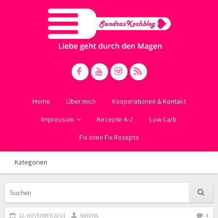
Home
Über mich
Kooperationen & Kontakt
Impressum
Rezepte A-Z
Low Carb
Fix ohne Fix Rezepte
Kategorien
12. NOVEMBER 2014
SANDRA
4