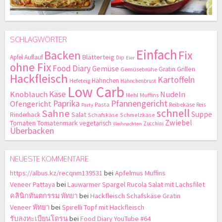
SCHLAGWÖRTER
Einfach
Backen
Fix
Blätterteig
Apfel
Auflauf
Dip
Eier
ohne Fix
Food Diary
Gemüse
Gratin
Grillen
Gemüsebrühe
Hackfleisch
Kartoffeln
Hähnchen
Hefeteig
Hähnchenbrust
Low Carb
Käse
Knoblauch
Nudeln
Mehl
Muffins
Paprika
Pfannengericht
Ofengericht
Pasta
Reibekäse
Reis
Party
schnell
Sahne
Suppe
Salat
Rinderhack
Schafskäse
Schmelzkäse
Zwiebel
Tomaten
Tomatenmark
vegetarisch
Zucchini
Weihnachten
Überbacken
NEUESTE KOMMENTARE
https://albus.kz/recqnm139531
bei
Apfelmus Muffins
Veneer Pattaya
bei
Lauwarmer Spargel Rucola Salat mit Lachsfilet
คลินิกทันตกรรม พัทยา
bei
Hackfleisch Schafskäse Gratin
Veneer พัทยา
bei
Spirelli Topf mit Hackfleisch
รับลงทะเบียนโดรน
bei
Food Diary YouTube #64