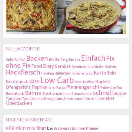
SCHLAGWÖRTER
Einfach
Backen
Fix
Blätterteig
Apfel
Auflauf
Dip
Eier
ohne Fix
Food Diary
Gemüse
Gratin
Grillen
Gemüsebrühe
Hackfleisch
Kartoffeln
Hähnchen
Hefeteig
Hähnchenbrust
Low Carb
Käse
Knoblauch
Nudeln
Mehl
Muffins
Paprika
Pfannengericht
Ofengericht
Pasta
Reibekäse
Reis
Party
schnell
Sahne
Suppe
Salat
Rinderhack
Schafskäse
Schmelzkäse
Zwiebel
Tomaten
Tomatenmark
vegetarisch
Zucchini
Weihnachten
Überbacken
NEUESTE KOMMENTARE
คลินิกทันตกรรม พัทยา
bei
Bratwurst Bohnen Pfanne