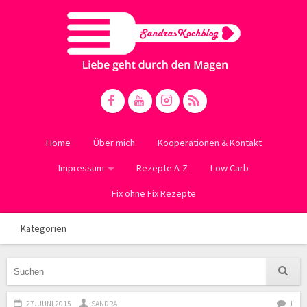
Home
Über mich
Kooperationen & Kontakt
Impressum
Rezepte A-Z
Low Carb
Fix ohne Fix Rezepte
Kategorien
27. JUNI 2015
SANDRA
1