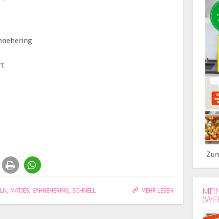
hnehering
rt
Zum
ELN
,
MATJES
,
SAHNEHERING
,
SCHNELL
MEHR LESEN
MEI
(WE