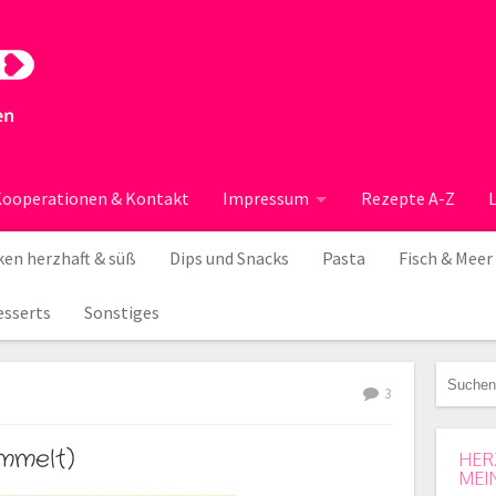
ooperationen & Kontakt
Impressum
Rezepte A-Z
en herzhaft & süß
Dips und Snacks
Pasta
Fisch & Meer
esserts
Sonstiges
3
mmelt)
HER
MEI