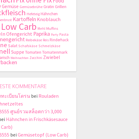
Food
y
Gemüse
Gratin
Grillen
Gemüsebrühe
kfleisch
Hähnchen
Hefeteig
Kartoffeln
Knoblauch
enbrust
Low Carb
Mehl
Muffins
Paprika
ln
Ofengericht
Pasta
Party
nengericht
Rinderhack
Reibekäse
Reis
hne
Salat
Schafskäse
Schmelzkäse
nell
Suppe
Tomaten
Tomatenmark
Zwiebel
arisch
Zucchini
Weihnachten
rbacken
ESTE KOMMENTARE
งทะเบียนโดรน
bei
Rouladen
hnetzeltes
555 ศูนย์รวมสล็อตกว่า 3,000
bei
Hähnchen in Frischkäsesauce
 Carb)
B555
bei
Gemüsetopf (Low Carb)