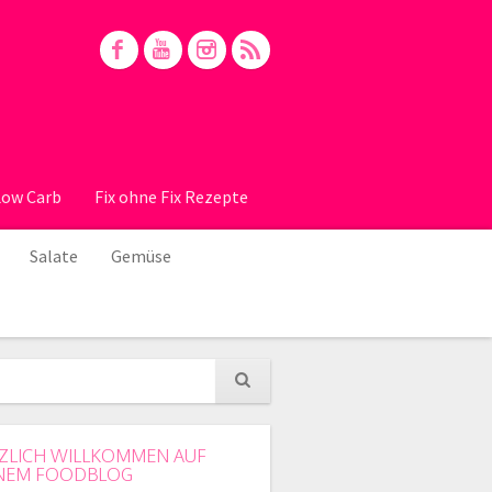
Low Carb
Fix ohne Fix Rezepte
Salate
Gemüse
ZLICH WILLKOMMEN AUF
NEM FOODBLOG