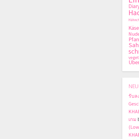
Diar
Hac
Hähnch
Käse
Nude
Pfan
Sa
sch
veget
Übe
NEU
รับล
Gesc
KHAB
เกม
(Low
KHA