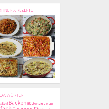
OHNE FIX REZEPTE
LAGWÖRTER
Backen
Blätterteig
Auflauf
Dip
Eier
nfach
Fix ohne Fix