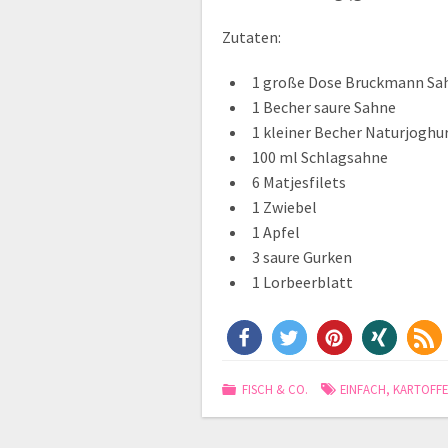
Zutaten:
1 große Dose Bruckmann Sa
1 Becher saure Sahne
1 kleiner Becher Naturjoghu
100 ml Schlagsahne
6 Matjesfilets
1 Zwiebel
1 Apfel
3 saure Gurken
1 Lorbeerblatt
FISCH & CO.
EINFACH
,
KARTOFF