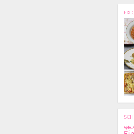
FIX 
SCH
Apfel
Ei