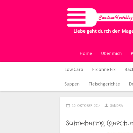
Home
Über mich
K
Low Carb
Fix ohne Fix
Back
Suppen
Fleischgerichte
D
10. OKTOBER 2014
SANDRA
Sahnehering (geschu