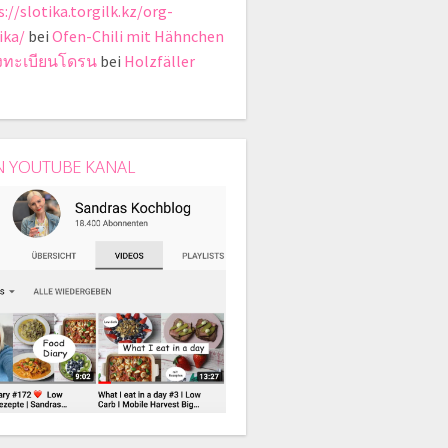
://slotika.torgilk.kz/org-
ika/
bei
Ofen-Chili mit Hähnchen
งทะเบียนโดรน
bei
Holzfäller
N YOUTUBE KANAL