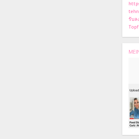
https
tehn
รับล
Topf
MEI