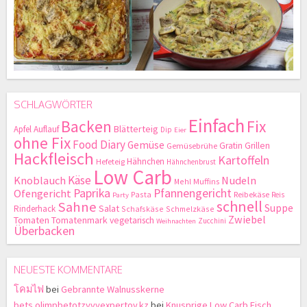
SCHLAGWÖRTER
Einfach
Backen
Fix
Blätterteig
Apfel
Auflauf
Dip
Eier
ohne Fix
Food Diary
Gemüse
Gratin
Grillen
Gemüsebrühe
Hackfleisch
Kartoffeln
Hähnchen
Hefeteig
Hähnchenbrust
Low Carb
Käse
Knoblauch
Nudeln
Mehl
Muffins
Paprika
Pfannengericht
Ofengericht
Pasta
Reibekäse
Reis
Party
schnell
Sahne
Suppe
Salat
Rinderhack
Schafskäse
Schmelzkäse
Zwiebel
Tomaten
Tomatenmark
vegetarisch
Zucchini
Weihnachten
Überbacken
NEUESTE KOMMENTARE
โคมไฟ
bei
Gebrannte Walnusskerne
bets.olimpbetotzyvyexpertov.kz
bei
Knusprige Low Carb Fisch