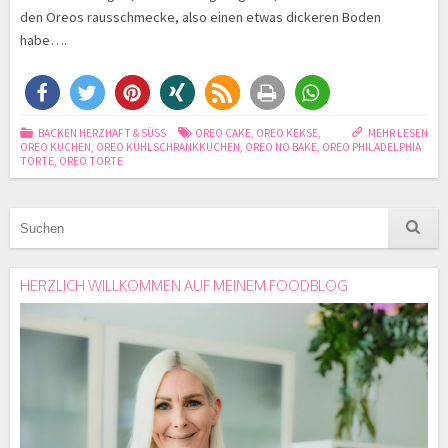
den Oreos rausschmecke, also einen etwas dickeren Boden
habe….
BACKEN HERZHAFT & SÜSS
OREO CAKE
,
OREO KEKSE
,
MEHR LESEN
OREO KUCHEN
,
OREO KÜHLSCHRANKKUCHEN
,
OREO NO BAKE
,
OREO PHILADELPHIA
TORTE
,
OREO TORTE
HERZLICH WILLKOMMEN AUF MEINEM FOODBLOG