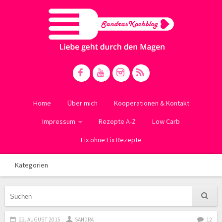
Home
Über mich
Kooperationen & Kontakt
Impressum
Rezepte A-Z
Low Carb
Fix ohne Fix Rezepte
Kategorien
22. AUGUST 2015
SANDRA
12