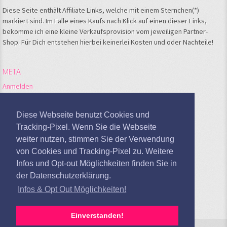
Diese Seite enthält Affiliate Links, welche mit einem Sternchen(*)
markiert sind. Im Falle eines Kaufs nach Klick auf einen dieser Links,
bekomme ich eine kleine Verkaufsprovision vom jeweiligen Partner-
Shop. Für Dich entstehen hierbei keinerlei Kosten und oder Nachteile!
META
Anmelden
Feed der Einträge
Kommentare-Feed
Diese Webseite benutzt Cookies und
WordPress.org
Tracking-Pixel. Wenn Sie die Webseite
weiter nutzen, stimmen Sie der Verwendung
Google Analytics deaktivieren
von Cookies und Tracking-Pixel zu. Weitere
Infos und Opt-out Möglichkeiten finden Sie in
der Datenschutzerklärung.
Infos & Opt Out Möglichkeiten!
Einverstanden!