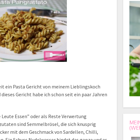
eit ein Pasta Gericht von meinem Lieblingskoch
 dieses Gericht habe ich schon seit ein paar Jahren
e Leute Essen” oder als Reste Verwertung
MEI
zutaten sind Semmelbrösel, die sich knusprig
(WE
cker mit dem Geschmack von Sardellen, Chilli,
. Ein Schuss Nudelwasser bindet das ganze und es