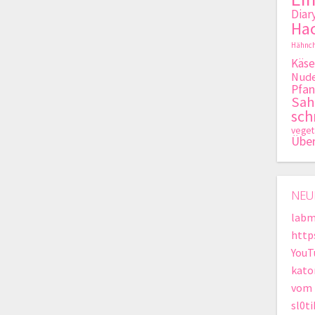
Diar
Hac
Hähnch
Käse
Nude
Pfan
Sa
sch
veget
Übe
NEU
labm
http
YouT
kato
vom 
sl0t