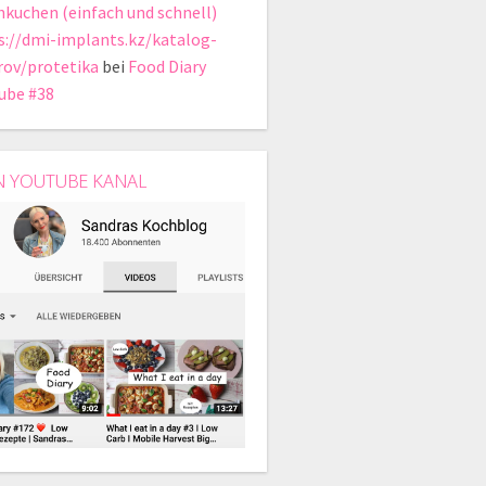
hkuchen (einfach und schnell)
s://dmi-implants.kz/katalog-
rov/protetika
bei
Food Diary
ube #38
N YOUTUBE KANAL