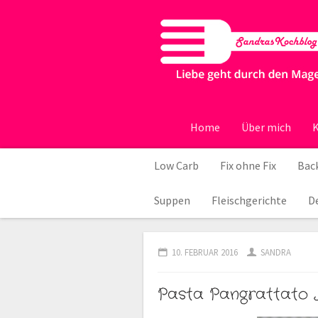
Home
Über mich
K
Low Carb
Fix ohne Fix
Back
Suppen
Fleischgerichte
D
10. FEBRUAR 2016
SANDRA
Pasta Pangrattato J