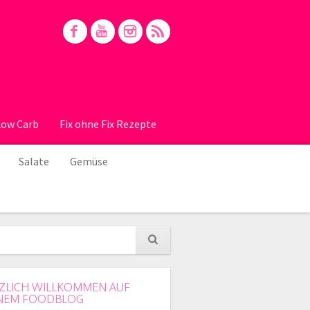
Low Carb
Fix ohne Fix Rezepte
Salate
Gemüse
ZLICH WILLKOMMEN AUF
NEM FOODBLOG