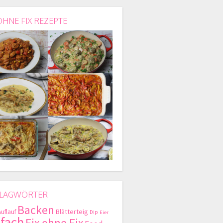
OHNE FIX REZEPTE
LAGWÖRTER
Backen
Blätterteig
Auflauf
Dip
Eier
nfach
Fix ohne Fix