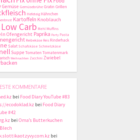
Food
y
Gemüse
Gratin
Grillen
Gemüsebrühe
kfleisch
Hähnchen
Hefeteig
Kartoffeln
Knoblauch
enbrust
Low Carb
Mehl
Muffins
Paprika
ln
Ofengericht
Pasta
Party
nengericht
Rinderhack
Reibekäse
Reis
hne
Salat
Schafskäse
Schmelzkäse
nell
Suppe
Tomaten
Tomatenmark
Zwiebel
arisch
Zucchini
Weihnachten
rbacken
ESTE KOMMENTARE
ed.kz
bei
Food Diary YouTube #83
s://ecodoklad.kz
bei
Food Diary
ube #42
rg.kz
bei
Oma’s Butterkuchen
Blech
ik.slottikaotzyvy.com.kz
bei