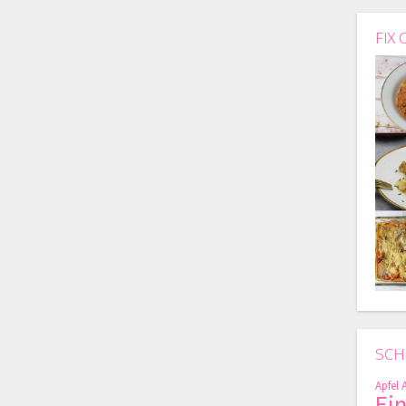
FIX 
SCH
Apfel
Ei