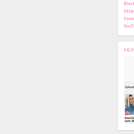
Blec
http
tova
YouT
MEI