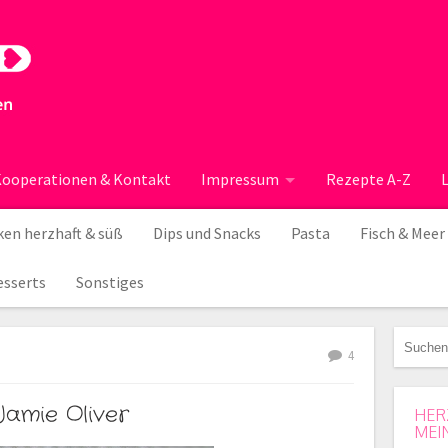
ooperationen & Kontakt
Impressum
Rezepte A-Z
en herzhaft & süß
Dips und Snacks
Pasta
Fisch & Meer
esserts
Sonstiges
4
amie Oliver
HER
MEI