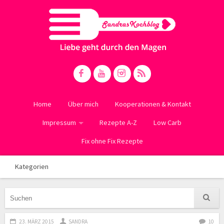
Home
Über mich
Kooperationen & Kontakt
Impressum
Rezepte A-Z
Low Carb
Fix ohne Fix Rezepte
Kategorien
23. MÄRZ 2015
SANDRA
10