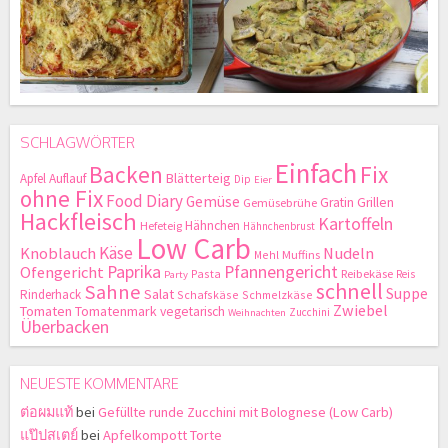
SCHLAGWÖRTER
Einfach
Backen
Fix
Blätterteig
Apfel
Auflauf
Dip
Eier
ohne Fix
Food Diary
Gemüse
Gratin
Grillen
Gemüsebrühe
Hackfleisch
Kartoffeln
Hähnchen
Hefeteig
Hähnchenbrust
Low Carb
Käse
Knoblauch
Nudeln
Mehl
Muffins
Paprika
Pfannengericht
Ofengericht
Pasta
Reibekäse
Reis
Party
schnell
Sahne
Suppe
Salat
Rinderhack
Schafskäse
Schmelzkäse
Zwiebel
Tomaten
Tomatenmark
vegetarisch
Zucchini
Weihnachten
Überbacken
NEUESTE KOMMENTARE
ต่อผมแท้
bei
Gefüllte runde Zucchini mit Bolognese (Low Carb)
แป๊ปสเตย์
bei
Apfelkompott Torte