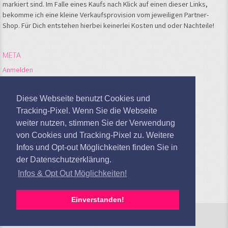
markiert sind. Im Falle eines Kaufs nach Klick auf einen dieser Links,
bekomme ich eine kleine Verkaufsprovision vom jeweiligen Partner-
Shop. Für Dich entstehen hierbei keinerlei Kosten und oder Nachteile!
META
Anmelden
Feed der Einträge
Kommentare-Feed
Diese Webseite benutzt Cookies und
WordPress.org
Tracking-Pixel. Wenn Sie die Webseite
weiter nutzen, stimmen Sie der Verwendung
Google Analytics deaktivieren
von Cookies und Tracking-Pixel zu. Weitere
Infos und Opt-out Möglichkeiten finden Sie in
der Datenschutzerklärung.
Infos & Opt Out Möglichkeiten!
Einverstanden!
Sandras Kochblog © 2026