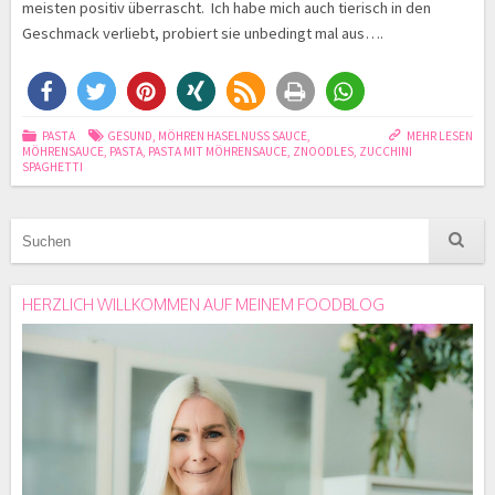
meisten positiv überrascht. Ich habe mich auch tierisch in den
Geschmack verliebt, probiert sie unbedingt mal aus….
PASTA
GESUND
,
MÖHREN HASELNUSS SAUCE
,
MEHR LESEN
MÖHRENSAUCE
,
PASTA
,
PASTA MIT MÖHRENSAUCE
,
ZNOODLES
,
ZUCCHINI
SPAGHETTI
HERZLICH WILLKOMMEN AUF MEINEM FOODBLOG