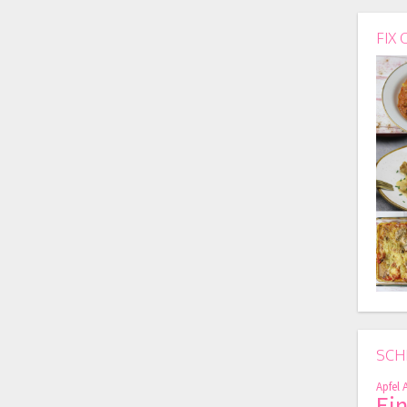
FIX 
SCH
Apfel
Ei