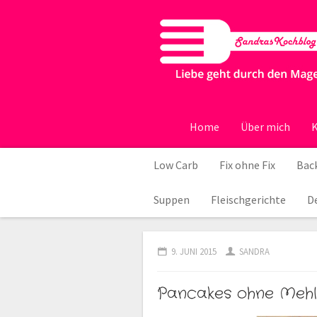
Home
Über mich
K
Low Carb
Fix ohne Fix
Back
Suppen
Fleischgerichte
D
9. JUNI 2015
SANDRA
Pancakes ohne Mehl