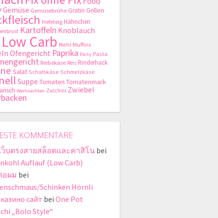
Food
y
Gemüse
Gratin
Grillen
Gemüsebrühe
kfleisch
Hähnchen
Hefeteig
Kartoffeln
Knoblauch
enbrust
Low Carb
Mehl
Muffins
Paprika
ln
Ofengericht
Pasta
Party
nengericht
Rinderhack
Reibekäse
Reis
hne
Salat
Schafskäse
Schmelzkäse
nell
Suppe
Tomaten
Tomatenmark
Zwiebel
arisch
Zucchini
Weihnachten
rbacken
ESTE KOMMENTARE
เว็บตรงสายสล็อตและคาสิโน
bei
nkohl Auflauf (Low Carb)
ต่อผม
bei
enschmaus/Schinken Hörnli
 казино сайт
bei
One Pot
chi „Bolo Style“