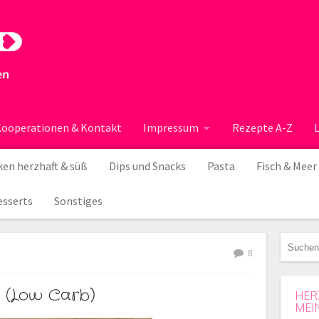
ooperationen & Kontakt
Impressum
Rezepte A-Z
en herzhaft & süß
Dips und Snacks
Pasta
Fisch & Meer
esserts
Sonstiges
8
 (Low Carb)
HER
MEI