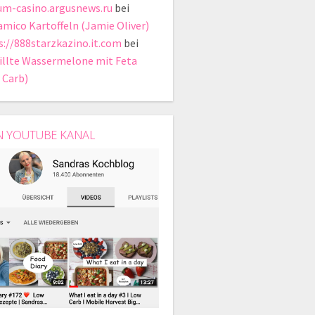
um-casino.argusnews.ru
bei
amico Kartoffeln (Jamie Oliver)
s://888starzkazino.it.com
bei
illte Wassermelone mit Feta
 Carb)
N YOUTUBE KANAL