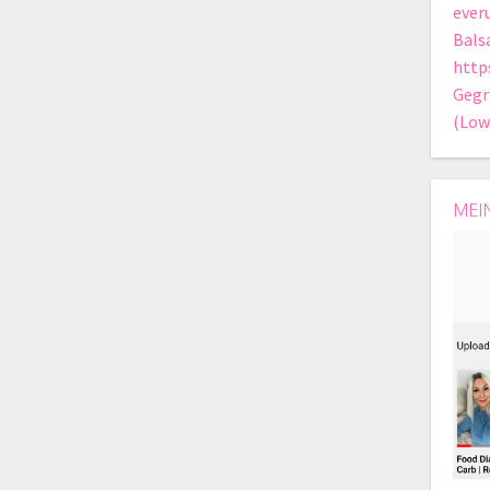
ever
Bals
http
Gegr
(Low
MEI