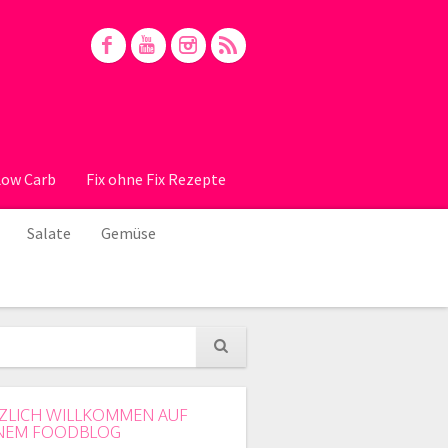
Low Carb
Fix ohne Fix Rezepte
Salate
Gemüse
ZLICH WILLKOMMEN AUF
NEM FOODBLOG