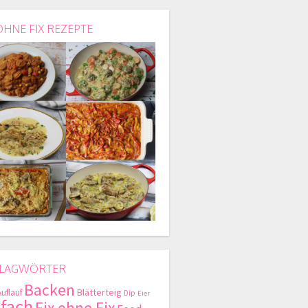
OHNE FIX REZEPTE
LAGWÖRTER
Backen
Blätterteig
Auflauf
Dip
Eier
nfach
Fix ohne Fix