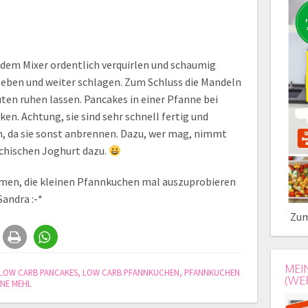
 dem Mixer ordentlich verquirlen und schaumig
eben und weiter schlagen. Zum Schluss die Mandeln
ten ruhen lassen. Pancakes in einer Pfanne bei
ken. Achtung, sie sind sehr schnell fertig und
, da sie sonst anbrennen. Dazu, wer mag, nimmt
echischen Joghurt dazu.
ommen, die kleinen Pfannkuchen mal auszuprobieren
andra :-*
Zum
MEI
LOW CARB PANCAKES
,
LOW CARB PFANNKUCHEN
,
PFANNKUCHEN
(WE
NE MEHL