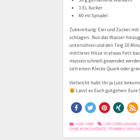
1 EL Xucker
60 ml Sprudel
Zubereitung: Eier und Zucker mit
schlagen. Nun das Wasser hinzug
unterrühren und den Teig 10 Minu
mittlerer Hitze in etwas Fett bac
müssen schnell gewendet werden
sich einen Klecks Quark oder gri
Vielleicht habt Ihr ja Lust bek
Lasst es Euch gutgehen. Eure S
LOW CARB
LOW CARB LASAGNE
,
OHNE KOHLEHYDRATE
,
PFANNKUCHEN OH