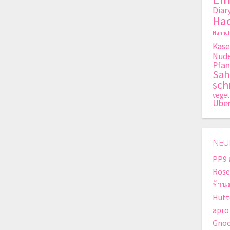
Diar
Hac
Hähnch
Käse
Nude
Pfan
Sa
sch
veget
Übe
NEU
PP9 
Rose
ร้าน
Hütt
арго
Gnoc