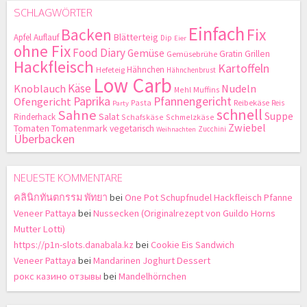
SCHLAGWÖRTER
Einfach
Backen
Fix
Blätterteig
Apfel
Auflauf
Dip
Eier
ohne Fix
Food Diary
Gemüse
Gratin
Grillen
Gemüsebrühe
Hackfleisch
Kartoffeln
Hähnchen
Hefeteig
Hähnchenbrust
Low Carb
Käse
Knoblauch
Nudeln
Mehl
Muffins
Paprika
Pfannengericht
Ofengericht
Pasta
Reibekäse
Reis
Party
schnell
Sahne
Suppe
Salat
Rinderhack
Schafskäse
Schmelzkäse
Zwiebel
Tomaten
Tomatenmark
vegetarisch
Zucchini
Weihnachten
Überbacken
NEUESTE KOMMENTARE
คลินิกทันตกรรม พัทยา
bei
One Pot Schupfnudel Hackfleisch Pfanne
Veneer Pattaya
bei
Nussecken (Originalrezept von Guildo Horns
Mutter Lotti)
https://p1n-slots.danabala.kz
bei
Cookie Eis Sandwich
Veneer Pattaya
bei
Mandarinen Joghurt Dessert
рокс казино отзывы
bei
Mandelhörnchen