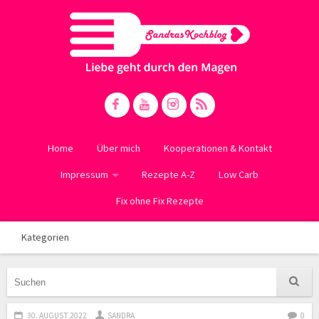
Home
Über mich
Kooperationen & Kontakt
Impressum
Rezepte A-Z
Low Carb
Fix ohne Fix Rezepte
Kategorien
30. AUGUST 2022
SANDRA
0