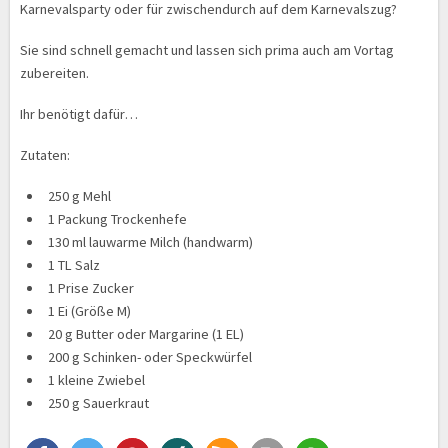
Karnevalsparty oder für zwischendurch auf dem Karnevalszug?
Sie sind schnell gemacht und lassen sich prima auch am Vortag
zubereiten.
Ihr benötigt dafür…
Zutaten:
250 g Mehl
1 Packung Trockenhefe
130 ml lauwarme Milch (handwarm)
1 TL Salz
1 Prise Zucker
1 Ei (Größe M)
20 g Butter oder Margarine (1 EL)
200 g Schinken- oder Speckwürfel
1 kleine Zwiebel
250 g Sauerkraut