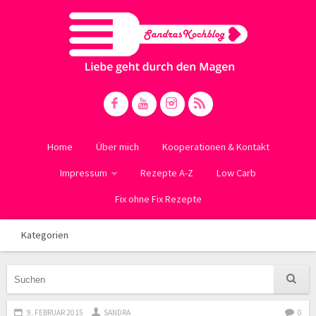
Home
Über mich
Kooperationen & Kontakt
Impressum
Rezepte A-Z
Low Carb
Fix ohne Fix Rezepte
Kategorien
9. FEBRUAR 2015
SANDRA
0