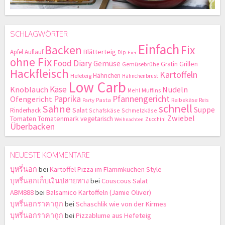
SCHLAGWÖRTER
Einfach
Backen
Fix
Blätterteig
Apfel
Auflauf
Dip
Eier
ohne Fix
Food Diary
Gemüse
Gratin
Grillen
Gemüsebrühe
Hackfleisch
Kartoffeln
Hähnchen
Hefeteig
Hähnchenbrust
Low Carb
Käse
Knoblauch
Nudeln
Mehl
Muffins
Paprika
Pfannengericht
Ofengericht
Pasta
Reibekäse
Reis
Party
schnell
Sahne
Suppe
Salat
Rinderhack
Schafskäse
Schmelzkäse
Zwiebel
Tomaten
Tomatenmark
vegetarisch
Zucchini
Weihnachten
Überbacken
NEUESTE KOMMENTARE
บุหรี่นอก
bei
Kartoffel Pizza im Flammkuchen Style
บุหรี่นอกเก็บเงินปลายทาง
bei
Couscous Salat
ABM888
bei
Balsamico Kartoffeln (Jamie Oliver)
บุหรี่นอกราคาถูก
bei
Schaschlik wie von der Kirmes
บุหรี่นอกราคาถูก
bei
Pizzablume aus Hefeteig