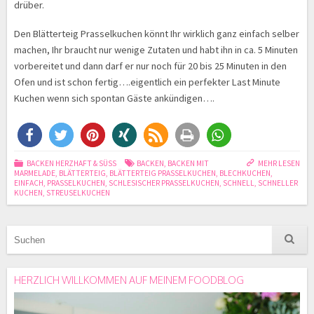
drüber.
Den Blätterteig Prasselkuchen könnt Ihr wirklich ganz einfach selber
machen, Ihr braucht nur wenige Zutaten und habt ihn in ca. 5 Minuten
vorbereitet und dann darf er nur noch für 20 bis 25 Minuten in den
Ofen und ist schon fertig….eigentlich ein perfekter Last Minute
Kuchen wenn sich spontan Gäste ankündigen….
BACKEN HERZHAFT & SÜSS
BACKEN
,
BACKEN MIT
MEHR LESEN
MARMELADE
,
BLÄTTERTEIG
,
BLÄTTERTEIG PRASSELKUCHEN
,
BLECHKUCHEN
,
EINFACH
,
PRASSELKUCHEN
,
SCHLESISCHER PRASSELKUCHEN
,
SCHNELL
,
SCHNELLER
KUCHEN
,
STREUSELKUCHEN
HERZLICH WILLKOMMEN AUF MEINEM FOODBLOG