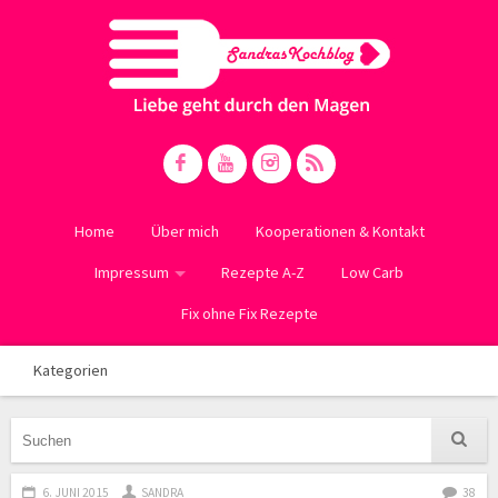
Home
Über mich
Kooperationen & Kontakt
Impressum
Rezepte A-Z
Low Carb
Fix ohne Fix Rezepte
Kategorien
6. JUNI 2015
SANDRA
38