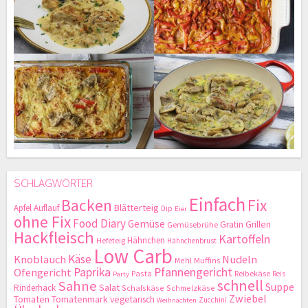
SCHLAGWÖRTER
Einfach
Backen
Fix
Blätterteig
Apfel
Auflauf
Dip
Eier
ohne Fix
Food Diary
Gemüse
Gratin
Grillen
Gemüsebrühe
Hackfleisch
Kartoffeln
Hähnchen
Hefeteig
Hähnchenbrust
Low Carb
Käse
Knoblauch
Nudeln
Mehl
Muffins
Paprika
Pfannengericht
Ofengericht
Pasta
Reibekäse
Reis
Party
schnell
Sahne
Suppe
Salat
Rinderhack
Schafskäse
Schmelzkäse
Zwiebel
Tomaten
Tomatenmark
vegetarisch
Zucchini
Weihnachten