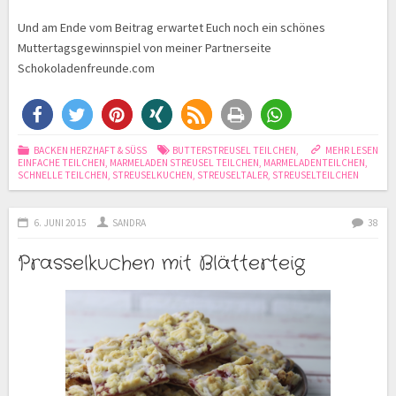
Und am Ende vom Beitrag erwartet Euch noch ein schönes
Muttertagsgewinnspiel von meiner Partnerseite
Schokoladenfreunde.com
BACKEN HERZHAFT & SÜSS
BUTTERSTREUSEL TEILCHEN
,
MEHR LESEN
EINFACHE TEILCHEN
,
MARMELADEN STREUSEL TEILCHEN
,
MARMELADENTEILCHEN
,
SCHNELLE TEILCHEN
,
STREUSELKUCHEN
,
STREUSELTALER
,
STREUSELTEILCHEN
6. JUNI 2015
SANDRA
38
Prasselkuchen mit Blätterteig