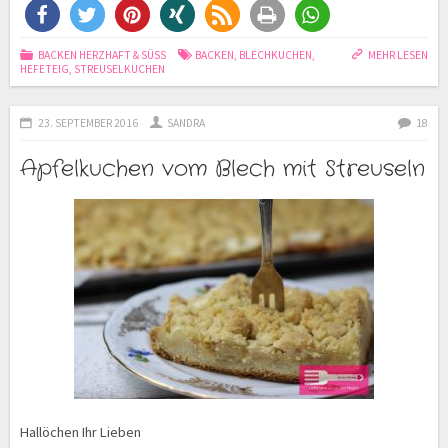
BACKEN HERZHAFT & SÜSS
BACKEN
,
BLECHKUCHEN
,
MEHR LESEN
HEFETEIG
,
STREUSELKUCHEN
23. SEPTEMBER 2016
SANDRA
18
Apfelkuchen vom Blech mit Streuseln
Hallöchen Ihr Lieben