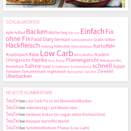
SCHLAGWÖRTER
Einfach
Backen
Fix
Blätterteig
Apfel
Auflauf
Dip
Eier
ohne Fix
Food Diary
Gemüse
Gratin
Grillen
Gemüsebrühe
Hackfleisch
Kartoffeln
Hähnchen
Hefeteig
Hähnchenbrust
Low Carb
Käse
Knoblauch
Nudeln
Mehl
Muffins
Paprika
Pfannengericht
Ofengericht
Pasta
Reibekäse
Reis
Party
schnell
Sahne
Suppe
Salat
Rinderhack
Schafskäse
Schmelzkäse
Zwiebel
Tomaten
Tomatenmark
vegetarisch
Zucchini
Weihnachten
Überbacken
NEUESTE KOMMENTARE
โคมไฟ
bei
Low Carb Pizza mit Blumenkohlboden
โคมไฟ
bei
Valentinstag Last Minute Idee
โคมไฟ
bei
Himbeer Kokos Eis vegan (ohne Eismaschine)
โคมไฟ
bei
Knusper Kartoffel Würfel
โคมไฟ
bei
Schnibbelbohnen Pfanne (Low Carb)