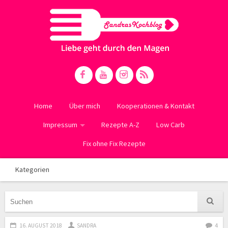
Home
Über mich
Kooperationen & Kontakt
Impressum
Rezepte A-Z
Low Carb
Fix ohne Fix Rezepte
Kategorien
16. AUGUST 2018
SANDRA
4