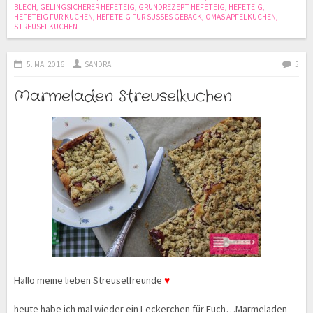
BLECH
,
GELINGSICHERER HEFETEIG
,
GRUNDREZEPT HEFETEIG
,
HEFETEIG
,
HEFETEIG FÜR KUCHEN
,
HEFETEIG FÜR SÜSSES GEBÄCK
,
OMAS APFELKUCHEN
,
STREUSELKUCHEN
5. MAI 2016
SANDRA
5
Marmeladen Streuselkuchen
Hallo meine lieben Streuselfreunde
♥
heute habe ich mal wieder ein Leckerchen für Euch…Marmeladen