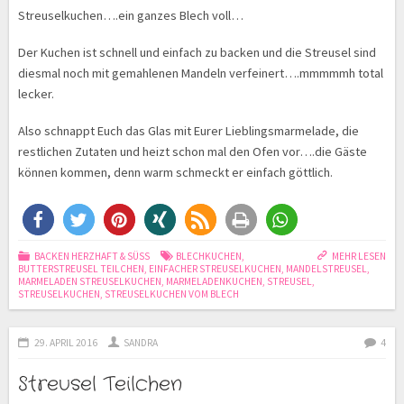
Streuselkuchen….ein ganzes Blech voll…
Der Kuchen ist schnell und einfach zu backen und die Streusel sind
diesmal noch mit gemahlenen Mandeln verfeinert….mmmmmh total
lecker.
Also schnappt Euch das Glas mit Eurer Lieblingsmarmelade, die
restlichen Zutaten und heizt schon mal den Ofen vor….die Gäste
können kommen, denn warm schmeckt er einfach göttlich.
BACKEN HERZHAFT & SÜSS
BLECHKUCHEN
,
MEHR LESEN
BUTTERSTREUSEL TEILCHEN
,
EINFACHER STREUSELKUCHEN
,
MANDELSTREUSEL
,
MARMELADEN STREUSELKUCHEN
,
MARMELADENKUCHEN
,
STREUSEL
,
STREUSELKUCHEN
,
STREUSELKUCHEN VOM BLECH
29. APRIL 2016
SANDRA
4
Streusel Teilchen