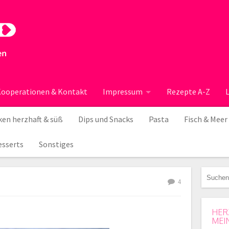
ooperationen & Kontakt
Impressum
Rezepte A-Z
en herzhaft & süß
Dips und Snacks
Pasta
Fisch & Meer
esserts
Sonstiges
4
HER
MEI