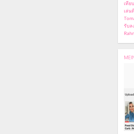
เทีย
เล่นท
Toma
รับล
Rahm
MEI