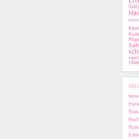
Diar
Hac
Hähnch
Käse
Nude
Pfan
Sa
sch
veget
Übe
NEU
Vene
Hack
รับล
YouT
รับล
Erdb