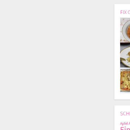
FIX 
SCH
Apfel
Ei