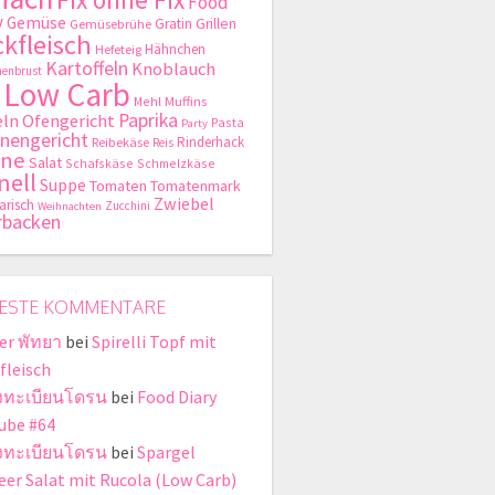
Food
y
Gemüse
Gratin
Grillen
Gemüsebrühe
kfleisch
Hähnchen
Hefeteig
Kartoffeln
Knoblauch
enbrust
Low Carb
Mehl
Muffins
Paprika
ln
Ofengericht
Pasta
Party
nengericht
Rinderhack
Reibekäse
Reis
hne
Salat
Schafskäse
Schmelzkäse
nell
Suppe
Tomaten
Tomatenmark
Zwiebel
arisch
Zucchini
Weihnachten
rbacken
ESTE KOMMENTARE
er พัทยา
bei
Spirelli Topf mit
fleisch
งทะเบียนโดรน
bei
Food Diary
ube #64
งทะเบียนโดรน
bei
Spargel
eer Salat mit Rucola (Low Carb)