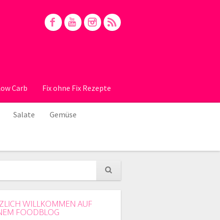
Low Carb
Fix ohne Fix Rezepte
Salate
Gemüse
ZLICH WILLKOMMEN AUF
NEM FOODBLOG