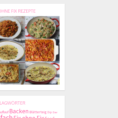
OHNE FIX REZEPTE
LAGWÖRTER
Backen
Blätterteig
Auflauf
Dip
Eier
nfach
Fix ohne Fix