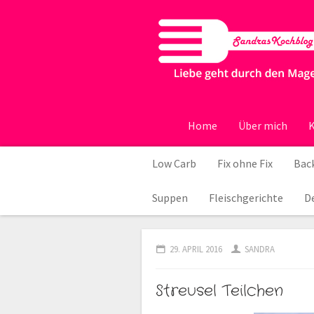
Home
Über mich
K
Low Carb
Fix ohne Fix
Back
Suppen
Fleischgerichte
D
29. APRIL 2016
SANDRA
Streusel Teilchen