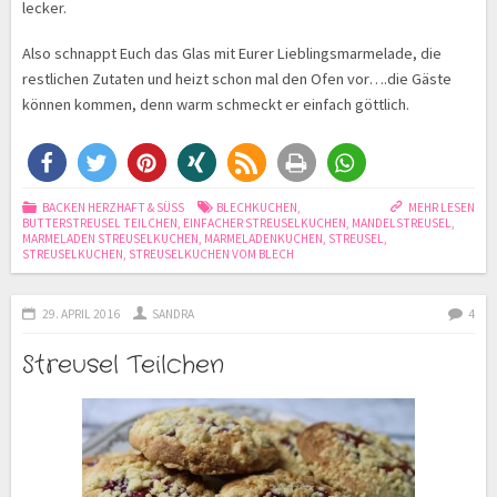
lecker.
Also schnappt Euch das Glas mit Eurer Lieblingsmarmelade, die
restlichen Zutaten und heizt schon mal den Ofen vor….die Gäste
können kommen, denn warm schmeckt er einfach göttlich.
BACKEN HERZHAFT & SÜSS
BLECHKUCHEN
,
MEHR LESEN
BUTTERSTREUSEL TEILCHEN
,
EINFACHER STREUSELKUCHEN
,
MANDELSTREUSEL
,
MARMELADEN STREUSELKUCHEN
,
MARMELADENKUCHEN
,
STREUSEL
,
STREUSELKUCHEN
,
STREUSELKUCHEN VOM BLECH
29. APRIL 2016
SANDRA
4
Streusel Teilchen