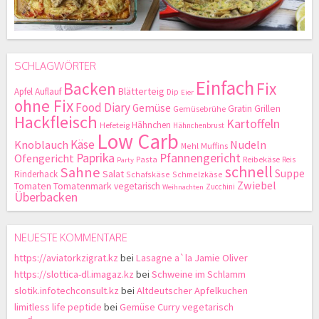
SCHLAGWÖRTER
Einfach
Backen
Fix
Blätterteig
Apfel
Auflauf
Dip
Eier
ohne Fix
Food Diary
Gemüse
Gratin
Grillen
Gemüsebrühe
Hackfleisch
Kartoffeln
Hähnchen
Hefeteig
Hähnchenbrust
Low Carb
Käse
Knoblauch
Nudeln
Mehl
Muffins
Paprika
Pfannengericht
Ofengericht
Pasta
Reibekäse
Reis
Party
schnell
Sahne
Suppe
Salat
Rinderhack
Schafskäse
Schmelzkäse
Zwiebel
Tomaten
Tomatenmark
vegetarisch
Zucchini
Weihnachten
Überbacken
NEUESTE KOMMENTARE
https://aviatorkzigrat.kz
bei
Lasagne a`la Jamie Oliver
https://slottica-dl.imagaz.kz
bei
Schweine im Schlamm
slotik.infotechconsult.kz
bei
Altdeutscher Apfelkuchen
limitless life peptide
bei
Gemüse Curry vegetarisch