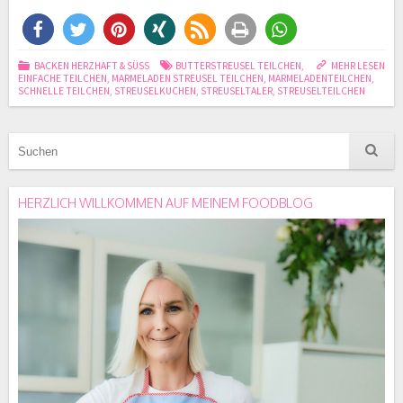
BACKEN HERZHAFT & SÜSS
BUTTERSTREUSEL TEILCHEN
,
MEHR LESEN
EINFACHE TEILCHEN
,
MARMELADEN STREUSEL TEILCHEN
,
MARMELADENTEILCHEN
,
SCHNELLE TEILCHEN
,
STREUSELKUCHEN
,
STREUSELTALER
,
STREUSELTEILCHEN
HERZLICH WILLKOMMEN AUF MEINEM FOODBLOG