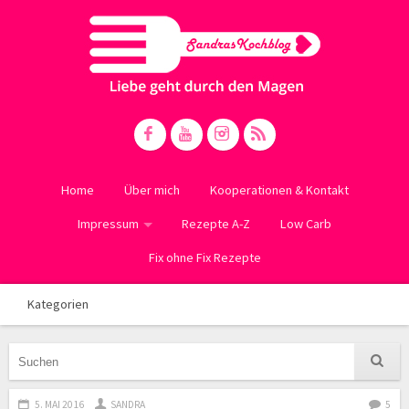
Home
Über mich
Kooperationen & Kontakt
Impressum
Rezepte A-Z
Low Carb
Fix ohne Fix Rezepte
Kategorien
5. MAI 2016
SANDRA
5