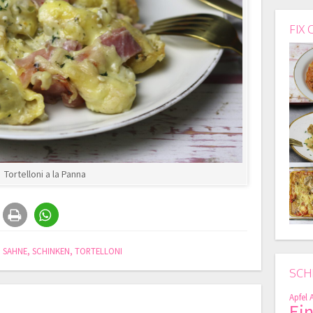
FIX 
Tortelloni a la Panna
,
SAHNE
,
SCHINKEN
,
TORTELLONI
SCH
Apfel
Ei