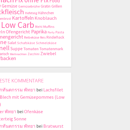
Food
y
Gemüse
Gratin
Grillen
Gemüsebrühe
kfleisch
Hähnchen
Hefeteig
Kartoffeln
Knoblauch
enbrust
Low Carb
Mehl
Muffins
Paprika
ln
Ofengericht
Pasta
Party
nengericht
Rinderhack
Reibekäse
Reis
hne
Salat
Schafskäse
Schmelzkäse
nell
Suppe
Tomaten
Tomatenmark
Zwiebel
arisch
Zucchini
Weihnachten
rbacken
ESTE KOMMENTARE
ิกทันตกรรม พัทยา
bei
Lachsfilet
Blech mit Gemüsepommes (Low
)
er พัทยา
bei
Ofenkäse
terteig Sonne
ิกทันตกรรม พัทยา
bei
Bratwurst