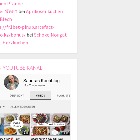
en Pfanne
er พัทยา
bei
Aprikosenkuchen
Blech
s://fr1bet-pinup.artefact-
io.kz/bonus/
bei
Schoko Nougat
e Herzkuchen
N YOUTUBE KANAL