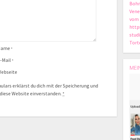
Bohn
Vene
vom 
http
stud
Tort
Name
*
-Mail
*
MEI
ebseite
lars erklärst du dich mit der Speicherung und
 diese Website einverstanden.
*