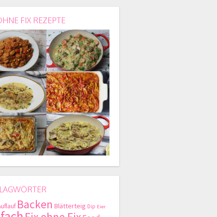
OHNE FIX REZEPTE
LAGWÖRTER
Backen
Blätterteig
Auflauf
Dip
Eier
nfach
Fix ohne Fix