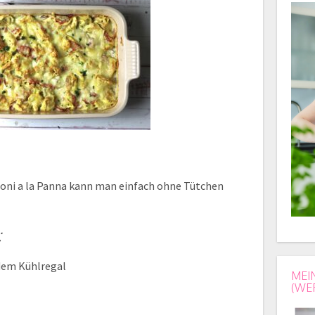
lloni a la Panna kann man einfach ohne Tütchen
:
 dem Kühlregal
MEI
(WE