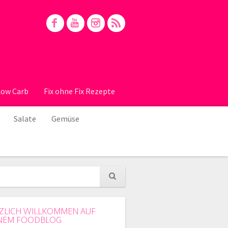
Low Carb
Fix ohne Fix Rezepte
Salate
Gemüse
ZLICH WILLKOMMEN AUF
NEM FOODBLOG