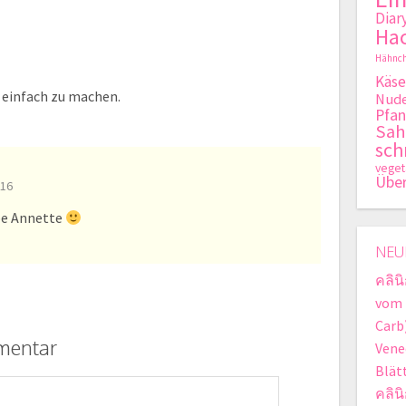
Diar
Hac
Hähnch
Käse
h einfach zu machen.
Nude
Pfan
Sa
sch
veget
Übe
:16
be Annette
NEU
คลิน
vom 
Carb
mentar
Vene
Blät
คลิน