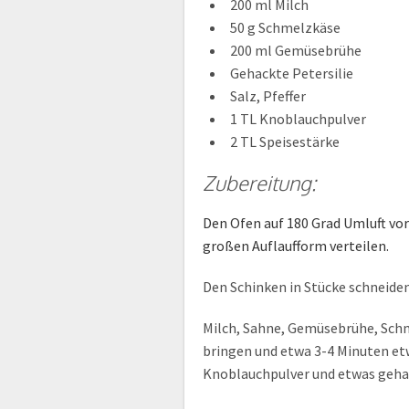
200 ml Milch
50 g Schmelzkäse
200 ml Gemüsebrühe
Gehackte Petersilie
Salz, Pfeffer
1 TL Knoblauchpulver
2 TL Speisestärke
Zubereitung:
Den Ofen auf 180 Grad Umluft vor
großen Auflaufform verteilen.
Den Schinken in Stücke schneide
Milch, Sahne, Gemüsebrühe, Schm
bringen und etwa 3-4 Minuten etwa
Knoblauchpulver und etwas gehac