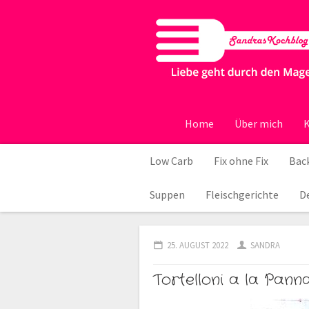
Home
Über mich
K
Low Carb
Fix ohne Fix
Back
Suppen
Fleischgerichte
D
25. AUGUST 2022
SANDRA
Tortelloni a la Pan