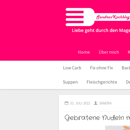
Home
Über mich
K
Low Carb
Fix ohne Fix
Back
Suppen
Fleischgerichte
D
31. JULI 2022
SANDRA
Gebratene Nudeln m