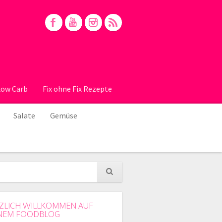
Low Carb
Fix ohne Fix Rezepte
Salate
Gemüse
ZLICH WILLKOMMEN AUF
NEM FOODBLOG