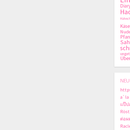
Diar
Hac
Hähnch
Käse
Nude
Pfan
Sa
sch
veget
Übe
NEU
http
a`la
แป๊ป
Röst
ต่อผ
Racle