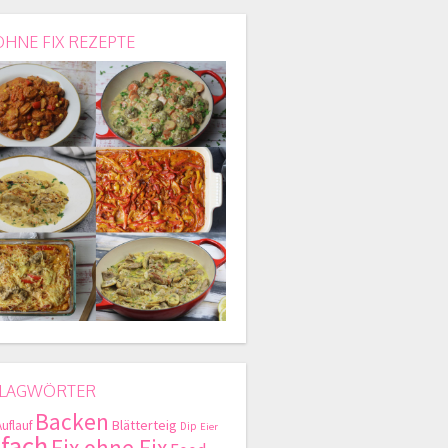
OHNE FIX REZEPTE
LAGWÖRTER
Backen
Blätterteig
Auflauf
Dip
Eier
nfach
Fix ohne Fix