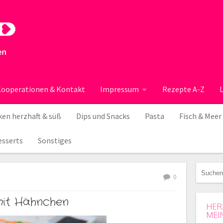
ooperationen & Kontakt
Impressum
Rezepte A-Z
en herzhaft & süß
Dips und Snacks
Pasta
Fisch & Meer
esserts
Sonstiges
0
it Hähnchen
HER
MEI