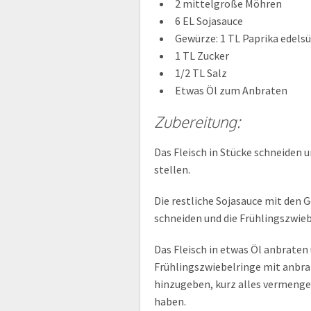
2 mittelgroße Möhren
6 EL Sojasauce
Gewürze: 1 TL Paprika edels
1 TL Zucker
1/2 TL Salz
Etwas Öl zum Anbraten
Zubereitung:
Das Fleisch in Stücke schneiden u
stellen.
Die restliche Sojasauce mit den
schneiden und die Frühlingszwieb
Das Fleisch in etwas Öl anbraten
Frühlingszwiebelringe mit anbra
hinzugeben, kurz alles vermeng
haben.