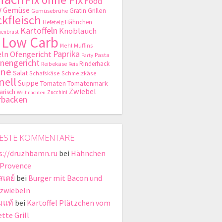
Food
y
Gemüse
Gratin
Grillen
Gemüsebrühe
kfleisch
Hähnchen
Hefeteig
Kartoffeln
Knoblauch
enbrust
Low Carb
Mehl
Muffins
Paprika
ln
Ofengericht
Pasta
Party
nengericht
Rinderhack
Reibekäse
Reis
hne
Salat
Schafskäse
Schmelzkäse
nell
Suppe
Tomaten
Tomatenmark
Zwiebel
arisch
Zucchini
Weihnachten
rbacken
ESTE KOMMENTARE
s://druzhbamn.ru
bei
Hähnchen
 Provence
สเตย์
bei
Burger mit Bacon und
zwiebeln
มแท้
bei
Kartoffel Plätzchen vom
tte Grill