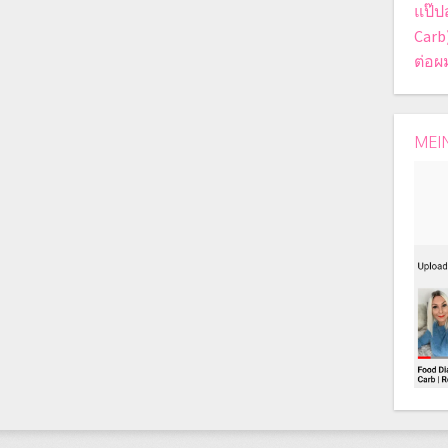
แป๊ป
Carb
ต่อผ
MEI