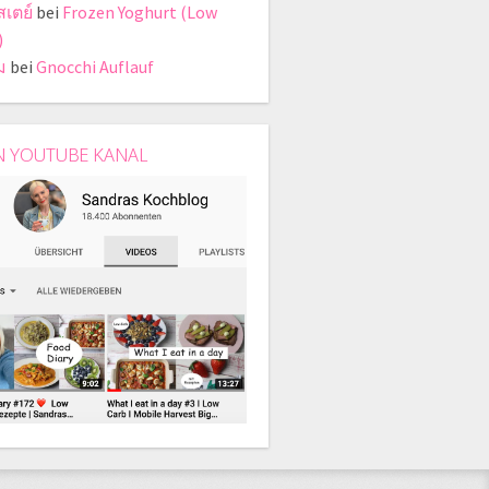
สเตย์
bei
Frozen Yoghurt (Low
)
ม
bei
Gnocchi Auflauf
N YOUTUBE KANAL