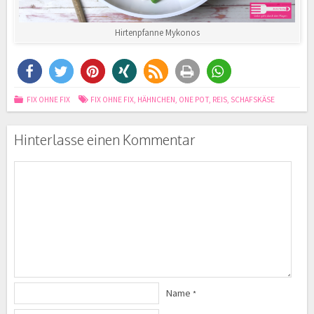
Hirtenpfanne Mykonos
FIX OHNE FIX
FIX OHNE FIX
,
HÄHNCHEN
,
ONE POT
,
REIS
,
SCHAFSKÄSE
Hinterlasse einen Kommentar
Name
*