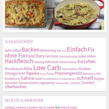
SCHLAGWÖRTER
Einfach
Backen
Fix
Blätterteig
Apfel
Auflauf
Dip
Eier
ohne Fix
Food Diary
Gemüse
Gratin
Grillen
Gemüsebrühe
Hackfleisch
Kartoffeln
Hähnchen
Hefeteig
Hähnchenbrust
Low Carb
Käse
Knoblauch
Nudeln
Mehl
Muffins
Paprika
Pfannengericht
Ofengericht
Pasta
Reibekäse
Reis
Party
schnell
Sahne
Suppe
Salat
Rinderhack
Schafskäse
Schmelzkäse
Zwiebel
Tomaten
Tomatenmark
vegetarisch
Zucchini
Weihnachten
Überbacken
NEUESTE KOMMENTARE
номад казино казахстан отзывы
bei
Impressum