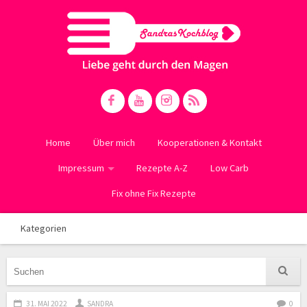
Home
Über mich
Kooperationen & Kontakt
Impressum
Rezepte A-Z
Low Carb
Fix ohne Fix Rezepte
Kategorien
31. MAI 2022
SANDRA
0