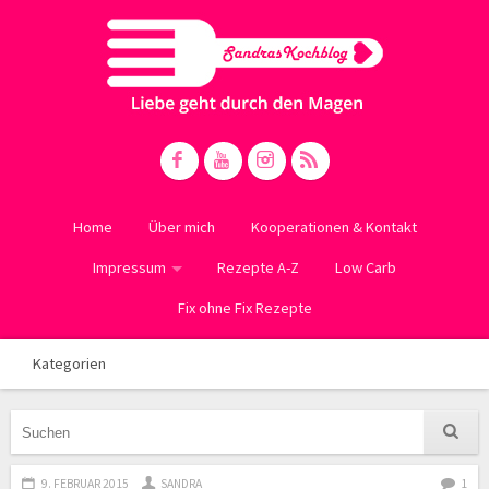
Home
Über mich
Kooperationen & Kontakt
Impressum
Rezepte A-Z
Low Carb
Fix ohne Fix Rezepte
Kategorien
9. FEBRUAR 2015
SANDRA
1