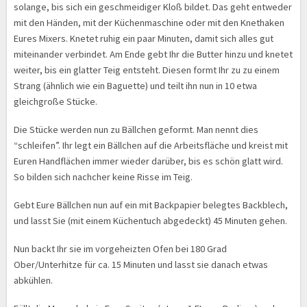
solange, bis sich ein geschmeidiger Kloß bildet. Das geht entweder
mit den Händen, mit der Küchenmaschine oder mit den Knethaken
Eures Mixers. Knetet ruhig ein paar Minuten, damit sich alles gut
miteinander verbindet. Am Ende gebt Ihr die Butter hinzu und knetet
weiter, bis ein glatter Teig entsteht. Diesen formt Ihr zu zu einem
Strang (ähnlich wie ein Baguette) und teilt ihn nun in 10 etwa
gleichgroße Stücke.
Die Stücke werden nun zu Bällchen geformt. Man nennt dies
“schleifen”. Ihr legt ein Bällchen auf die Arbeitsfläche und kreist mit
Euren Handflächen immer wieder darüber, bis es schön glatt wird.
So bilden sich nachcher keine Risse im Teig.
Gebt Eure Bällchen nun auf ein mit Backpapier belegtes Backblech,
und lasst Sie (mit einem Küchentuch abgedeckt) 45 Minuten gehen.
Nun backt Ihr sie im vorgeheizten Ofen bei 180 Grad
Ober/Unterhitze für ca. 15 Minuten und lasst sie danach etwas
abkühlen.