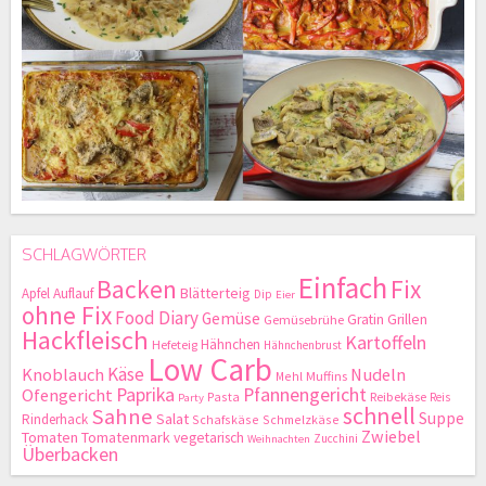
SCHLAGWÖRTER
Einfach
Backen
Fix
Blätterteig
Apfel
Auflauf
Dip
Eier
ohne Fix
Food Diary
Gemüse
Gratin
Grillen
Gemüsebrühe
Hackfleisch
Kartoffeln
Hähnchen
Hefeteig
Hähnchenbrust
Low Carb
Käse
Knoblauch
Nudeln
Mehl
Muffins
Paprika
Pfannengericht
Ofengericht
Pasta
Reibekäse
Reis
Party
schnell
Sahne
Suppe
Salat
Rinderhack
Schafskäse
Schmelzkäse
Zwiebel
Tomaten
Tomatenmark
vegetarisch
Zucchini
Weihnachten
Überbacken