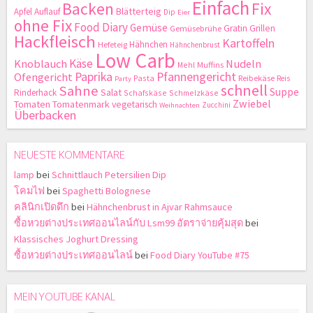
Einfach
Backen
Fix
Blätterteig
Apfel
Auflauf
Dip
Eier
ohne Fix
Food Diary
Gemüse
Gratin
Grillen
Gemüsebrühe
Hackfleisch
Kartoffeln
Hähnchen
Hefeteig
Hähnchenbrust
Low Carb
Käse
Knoblauch
Nudeln
Mehl
Muffins
Paprika
Pfannengericht
Ofengericht
Pasta
Reibekäse
Reis
Party
schnell
Sahne
Suppe
Salat
Rinderhack
Schafskäse
Schmelzkäse
Zwiebel
Tomaten
Tomatenmark
vegetarisch
Zucchini
Weihnachten
Überbacken
NEUESTE KOMMENTARE
lamp
bei
Schnittlauch Petersilien Dip
โคมไฟ
bei
Spaghetti Bolognese
คลินิกเปิดดึก
bei
Hähnchenbrust in Ajvar Rahmsauce
ซื้อหวยต่างประเทศออนไลน์กับ Lsm99 อัตราจ่ายคุ้มสุด
bei
Klassisches Joghurt Dressing
ซื้อหวยต่างประเทศออนไลน์
bei
Food Diary YouTube #75
MEIN YOUTUBE KANAL