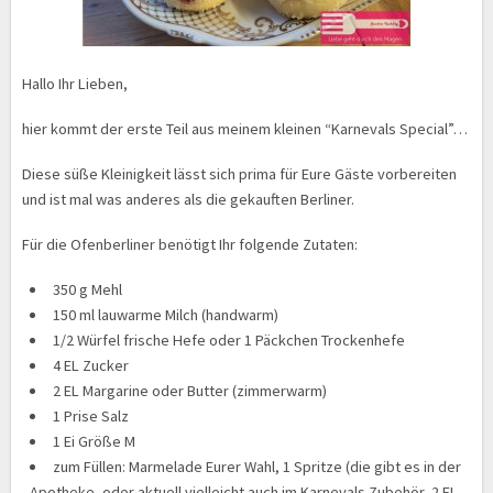
Hallo Ihr Lieben,
hier kommt der erste Teil aus meinem kleinen “Karnevals Special”…
Diese süße Kleinigkeit lässt sich prima für Eure Gäste vorbereiten
und ist mal was anderes als die gekauften Berliner.
Für die Ofenberliner benötigt Ihr folgende Zutaten:
350 g Mehl
150 ml lauwarme Milch (handwarm)
1/2 Würfel frische Hefe oder 1 Päckchen Trockenhefe
4 EL Zucker
2 EL Margarine oder Butter (zimmerwarm)
1 Prise Salz
1 Ei Größe M
zum Füllen: Marmelade Eurer Wahl, 1 Spritze (die gibt es in der
Apotheke, oder aktuell vielleicht auch im Karnevals Zubehör, 2 EL