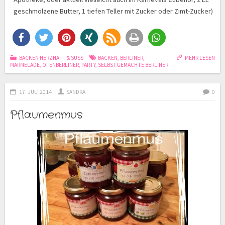
geschmolzene Butter, 1 tiefen Teller mit Zucker oder Zimt-Zucker)
BACKEN HERZHAFT & SÜSS
BACKEN
,
BERLINER
,
MEHR LESEN
MARMELADE
,
OFENBERLINER
,
PARTY
,
SELBSTGEMACHTE BERLINER
17. JULI 2014
SANDRA
0
Pflaumenmus