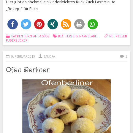
Hier gibt es nochmal ein kinderleichtes Ruck Zuck Last Minute
„Rezept“ für Euch.
BACKEN HERZHAFT & SÜSS
BLÄTTERTEIG
,
MARMELADE
,
MEHR LESEN
PUDERZUCKER
9. FEBRUAR 2015
SANDRA
1
Ofen Berliner