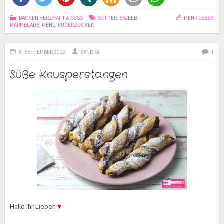
BACKEN HERZHAFT & SÜSS
BUTTER
,
EIGELB
,
MEHR LESEN
MARMELADE
,
MEHL
,
PUDERZUCKER
8. SEPTEMBER 2022
SANDRA
1
Süße Knusperstangen
Hallo Ihr Lieben
♥