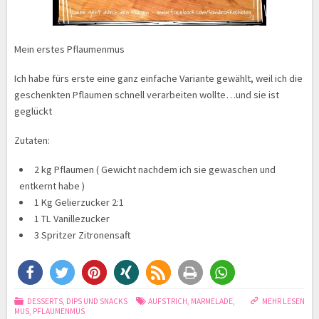
Mein erstes Pflaumenmus
Ich habe fürs erste eine ganz einfache Variante gewählt, weil ich die
geschenkten Pflaumen schnell verarbeiten wollte…und sie ist
geglückt
Zutaten:
2 kg Pflaumen ( Gewicht nachdem ich sie gewaschen und
entkernt habe )
1 Kg Gelierzucker 2:1
1 TL Vanillezucker
3 Spritzer Zitronensaft
DESSERTS
,
DIPS UND SNACKS
AUFSTRICH
,
MARMELADE
,
MEHR LESEN
MUS
,
PFLAUMENMUS