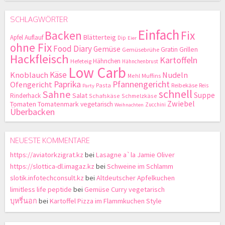
SCHLAGWÖRTER
Einfach
Backen
Fix
Blätterteig
Apfel
Auflauf
Dip
Eier
ohne Fix
Food Diary
Gemüse
Gratin
Grillen
Gemüsebrühe
Hackfleisch
Kartoffeln
Hähnchen
Hefeteig
Hähnchenbrust
Low Carb
Käse
Knoblauch
Nudeln
Mehl
Muffins
Paprika
Pfannengericht
Ofengericht
Pasta
Reibekäse
Reis
Party
schnell
Sahne
Suppe
Salat
Rinderhack
Schafskäse
Schmelzkäse
Zwiebel
Tomaten
Tomatenmark
vegetarisch
Zucchini
Weihnachten
Überbacken
NEUESTE KOMMENTARE
https://aviatorkzigrat.kz
bei
Lasagne a`la Jamie Oliver
https://slottica-dl.imagaz.kz
bei
Schweine im Schlamm
slotik.infotechconsult.kz
bei
Altdeutscher Apfelkuchen
limitless life peptide
bei
Gemüse Curry vegetarisch
บุหรี่นอก
bei
Kartoffel Pizza im Flammkuchen Style