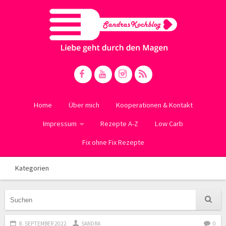
Home
Über mich
Kooperationen & Kontakt
Impressum
Rezepte A-Z
Low Carb
Fix ohne Fix Rezepte
Kategorien
8. SEPTEMBER 2022
SANDRA
0