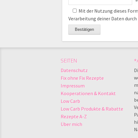
Mit der Nutzung dieses Formu
Verarbeitung deiner Daten durch
SEITEN
*
Datenschutz
Di
w
Fix ohne Fix Rezepte
ma
Impressum
na
Kooperationen & Kontakt
b
Low Carb
V
Low Carb Produkte & Rabatte
P
Rezepte A-Z
h
Über mich
N