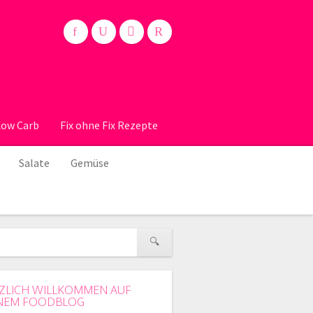
Low Carb
Fix ohne Fix Rezepte
Salate
Gemüse
ZLICH WILLKOMMEN AUF
NEM FOODBLOG