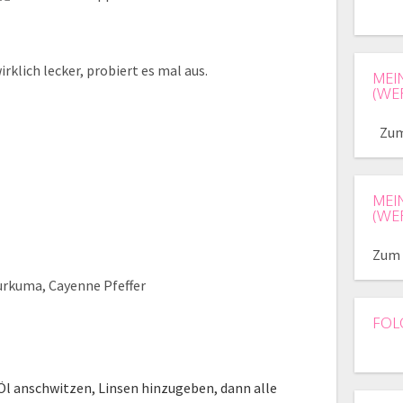
rklich lecker, probiert es mal aus.
MEI
(WE
Zum
MEI
(WE
Zum 
Kurkuma, Cayenne Pfeffer
FOL
Öl anschwitzen, Linsen hinzugeben, dann alle