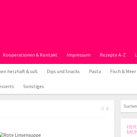
Kooperationen & Kontakt
Impressum
Rezepte A-Z
en herzhaft & süß
Dips und Snacks
Pasta
Fisch & Meer
esserts
Sonstiges
0
HER
MEI