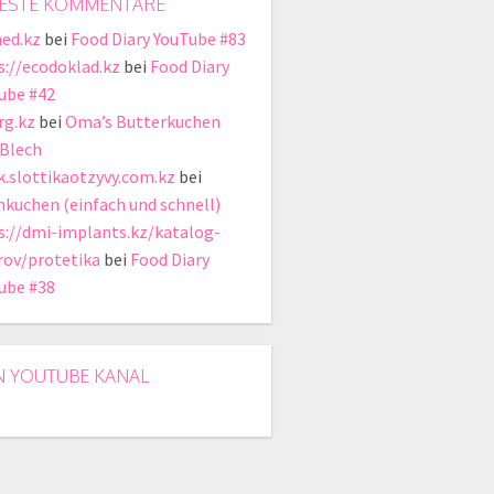
ESTE KOMMENTARE
ed.kz
bei
Food Diary YouTube #83
s://ecodoklad.kz
bei
Food Diary
ube #42
rg.kz
bei
Oma’s Butterkuchen
Blech
ik.slottikaotzyvy.com.kz
bei
hkuchen (einfach und schnell)
s://dmi-implants.kz/katalog-
rov/protetika
bei
Food Diary
ube #38
N YOUTUBE KANAL