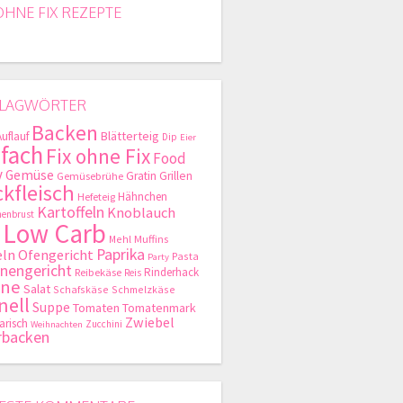
OHNE FIX REZEPTE
LAGWÖRTER
Backen
Blätterteig
Auflauf
Dip
Eier
nfach
Fix ohne Fix
Food
y
Gemüse
Gratin
Grillen
Gemüsebrühe
kfleisch
Hähnchen
Hefeteig
Kartoffeln
Knoblauch
enbrust
Low Carb
Mehl
Muffins
Paprika
ln
Ofengericht
Pasta
Party
nengericht
Rinderhack
Reibekäse
Reis
hne
Salat
Schafskäse
Schmelzkäse
nell
Suppe
Tomaten
Tomatenmark
Zwiebel
arisch
Zucchini
Weihnachten
rbacken