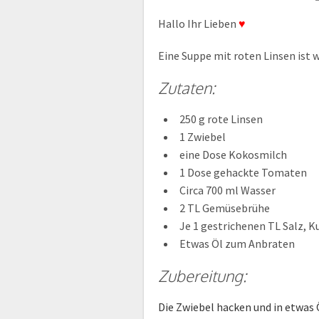
Hallo Ihr Lieben
♥
Eine Suppe mit roten Linsen ist wi
Zutaten:
250 g rote Linsen
1 Zwiebel
eine Dose Kokosmilch
1 Dose gehackte Tomaten
Circa 700 ml Wasser
2 TL Gemüsebrühe
Je 1 gestrichenen TL Salz, 
Etwas Öl zum Anbraten
Zubereitung:
Die Zwiebel hacken und in etwas 