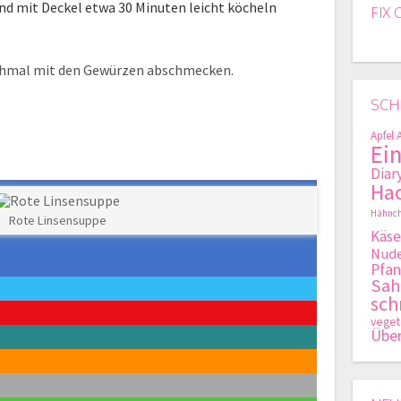
nd mit Deckel etwa 30 Minuten leicht köcheln
FIX 
ochmal mit den Gewürzen abschmecken.
SCH
Apfel
Ei
Diar
Hac
Hähnch
Rote Linsensuppe
Käse
Nude
Pfan
Sa
sch
veget
Übe