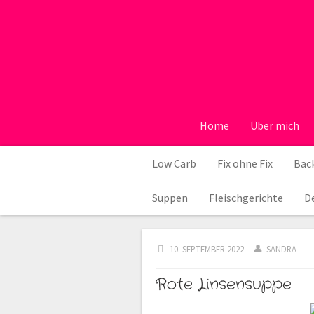
Home
Über mich
Low Carb
Fix ohne Fix
Back
Suppen
Fleischgerichte
D
10. SEPTEMBER 2022
SANDRA
Rote Linsensuppe