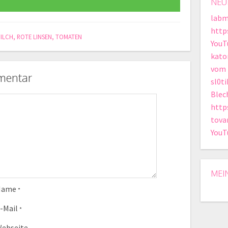
NEU
labm
http
ILCH
,
ROTE LINSEN
,
TOMATEN
YouT
kato
vom 
mentar
sl0t
Blec
http
tova
YouT
MEI
Name
*
-Mail
*
ebseite