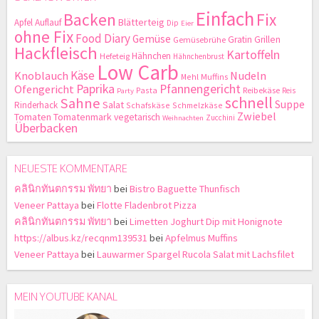
Einfach
Backen
Fix
Blätterteig
Apfel
Auflauf
Dip
Eier
ohne Fix
Food Diary
Gemüse
Gratin
Grillen
Gemüsebrühe
Hackfleisch
Kartoffeln
Hähnchen
Hefeteig
Hähnchenbrust
Low Carb
Käse
Knoblauch
Nudeln
Mehl
Muffins
Paprika
Pfannengericht
Ofengericht
Pasta
Reibekäse
Reis
Party
schnell
Sahne
Suppe
Salat
Rinderhack
Schafskäse
Schmelzkäse
Zwiebel
Tomaten
Tomatenmark
vegetarisch
Zucchini
Weihnachten
Überbacken
NEUESTE KOMMENTARE
คลินิกทันตกรรม พัทยา
bei
Bistro Baguette Thunfisch
Veneer Pattaya
bei
Flotte Fladenbrot Pizza
คลินิกทันตกรรม พัทยา
bei
Limetten Joghurt Dip mit Honignote
https://albus.kz/recqnm139531
bei
Apfelmus Muffins
Veneer Pattaya
bei
Lauwarmer Spargel Rucola Salat mit Lachsfilet
MEIN YOUTUBE KANAL