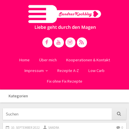
Home
Über mich
Kooperationen & Kontakt
Impressum
Rezepte A-Z
Low Carb
Fix ohne Fix Rezepte
Kategorien
10. SEPTEMBER 2022
SANDRA
0