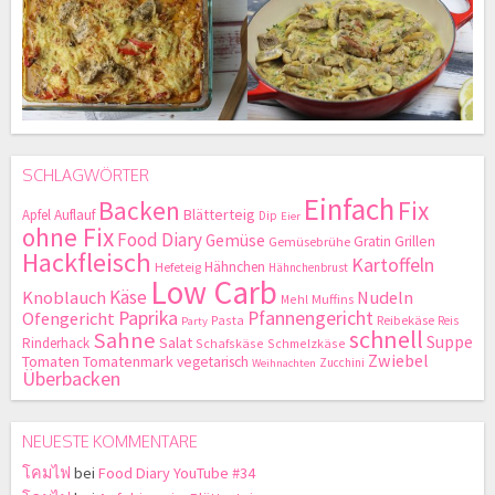
SCHLAGWÖRTER
Einfach
Backen
Fix
Blätterteig
Apfel
Auflauf
Dip
Eier
ohne Fix
Food Diary
Gemüse
Gratin
Grillen
Gemüsebrühe
Hackfleisch
Kartoffeln
Hähnchen
Hefeteig
Hähnchenbrust
Low Carb
Käse
Knoblauch
Nudeln
Mehl
Muffins
Paprika
Pfannengericht
Ofengericht
Pasta
Reibekäse
Reis
Party
schnell
Sahne
Suppe
Salat
Rinderhack
Schafskäse
Schmelzkäse
Zwiebel
Tomaten
Tomatenmark
vegetarisch
Zucchini
Weihnachten
Überbacken
NEUESTE KOMMENTARE
โคมไฟ
bei
Food Diary YouTube #34