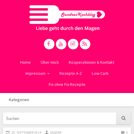
Home
Über mich
Kooperationen & Kontakt
Impressum
Rezepte A-Z
Low Carb
Fix ohne Fix Rezepte
Kategorien
29. SEPTEMBER 2014
SANDRA
0