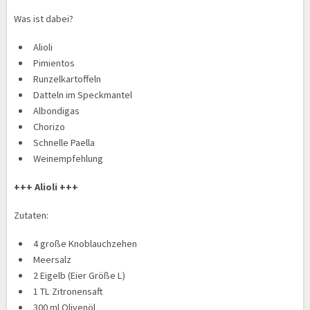
Was ist dabei?
Alioli
Pimientos
Runzelkartoffeln
Datteln im Speckmantel
Albondigas
Chorizo
Schnelle Paella
Weinempfehlung
+++ Alioli +++
Zutaten:
4 große Knoblauchzehen
Meersalz
2 Eigelb (Eier Größe L)
1 TL Zitronensaft
300 ml Olivenöl