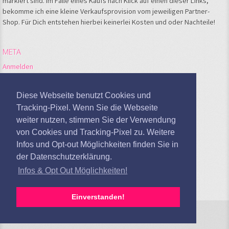
markiert sind. Im Falle eines Kaufs nach Klick auf einen dieser Links,
bekomme ich eine kleine Verkaufsprovision vom jeweiligen Partner-
Shop. Für Dich entstehen hierbei keinerlei Kosten und oder Nachteile!
META
Anmelden
Feed der Einträge
Kommentare-Feed
Diese Webseite benutzt Cookies und
WordPress.org
Tracking-Pixel. Wenn Sie die Webseite
weiter nutzen, stimmen Sie der Verwendung
Google Analytics deaktivieren
von Cookies und Tracking-Pixel zu. Weitere
Infos und Opt-out Möglichkeiten finden Sie in
der Datenschutzerklärung.
Infos & Opt Out Möglichkeiten!
Einverstanden!
Sandras Kochblog © 2026