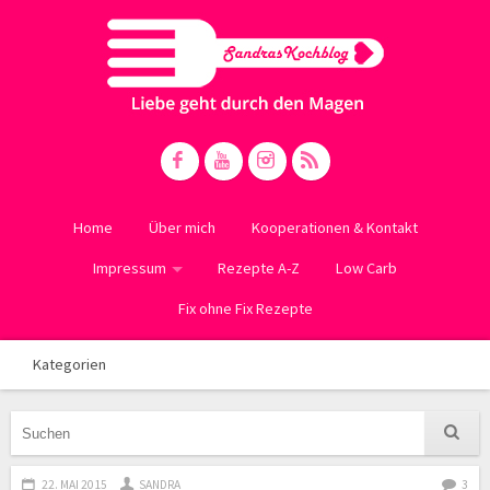
Home
Über mich
Kooperationen & Kontakt
Impressum
Rezepte A-Z
Low Carb
Fix ohne Fix Rezepte
Kategorien
22. MAI 2015
SANDRA
3