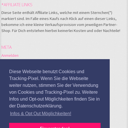
*AFFILIATE LINKS
Diese Seite enthält Affiliate Links, welche mit einem Sternchen(*)
markiert sind. Im Falle eines Kaufs nach Klick auf einen dieser Links,
bekomme ich eine kleine Verkaufsprovision vom jeweiligen Partner-
Shop. Für Dich entstehen hierbei keinerlei Kosten und oder Nachteile!
META
Anmelden
Feed der Einträge
Kommentare-Feed
Diese Webseite benutzt Cookies und
WordPress.org
Tracking-Pixel. Wenn Sie die Webseite
weiter nutzen, stimmen Sie der Verwendung
Google Analytics deaktivieren
von Cookies und Tracking-Pixel zu. Weitere
Infos und Opt-out Möglichkeiten finden Sie in
der Datenschutzerklärung.
Infos & Opt Out Möglichkeiten!