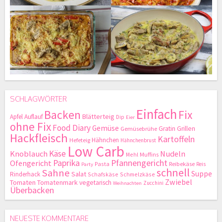
SCHLAGWÖRTER
Einfach
Backen
Fix
Blätterteig
Apfel
Auflauf
Dip
Eier
ohne Fix
Food Diary
Gemüse
Gratin
Grillen
Gemüsebrühe
Hackfleisch
Kartoffeln
Hähnchen
Hefeteig
Hähnchenbrust
Low Carb
Käse
Knoblauch
Nudeln
Mehl
Muffins
Paprika
Pfannengericht
Ofengericht
Pasta
Reibekäse
Reis
Party
schnell
Sahne
Suppe
Salat
Rinderhack
Schafskäse
Schmelzkäse
Zwiebel
Tomaten
Tomatenmark
vegetarisch
Zucchini
Weihnachten
Überbacken
NEUESTE KOMMENTARE