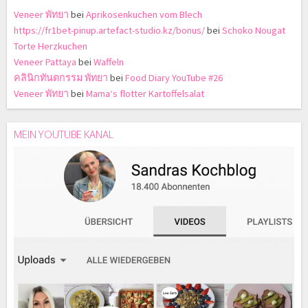
Veneer พัทยา
bei
Aprikosenkuchen vom Blech
https://fr1bet-pinup.artefact-studio.kz/bonus/
bei
Schoko Nougat
Torte Herzkuchen
Veneer Pattaya
bei
Waffeln
คลินิกทันตกรรม พัทยา
bei
Food Diary YouTube #26
Veneer พัทยา
bei
Mama‘s flotter Kartoffelsalat
MEIN YOUTUBE KANAL