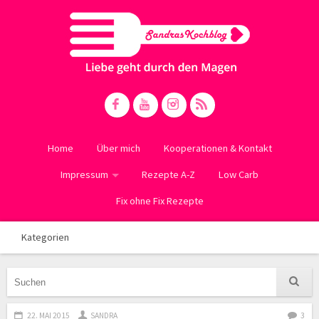
Home
Über mich
Kooperationen & Kontakt
Impressum
Rezepte A-Z
Low Carb
Fix ohne Fix Rezepte
Kategorien
22. MAI 2015
SANDRA
3