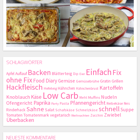
SCHLAGWÖRTER
Einfach
Backen
Fix
Blätterteig
Apfel
Auflauf
Dip
Eier
ohne Fix
Food Diary
Gemüse
Gratin
Grillen
Gemüsebrühe
Hackfleisch
Kartoffeln
Hähnchen
Hefeteig
Hähnchenbrust
Low Carb
Käse
Knoblauch
Nudeln
Mehl
Muffins
Paprika
Pfannengericht
Ofengericht
Pasta
Reibekäse
Reis
Party
schnell
Sahne
Suppe
Salat
Rinderhack
Schafskäse
Schmelzkäse
Zwiebel
Tomaten
Tomatenmark
vegetarisch
Zucchini
Weihnachten
Überbacken
NEUESTE KOMMENTARE