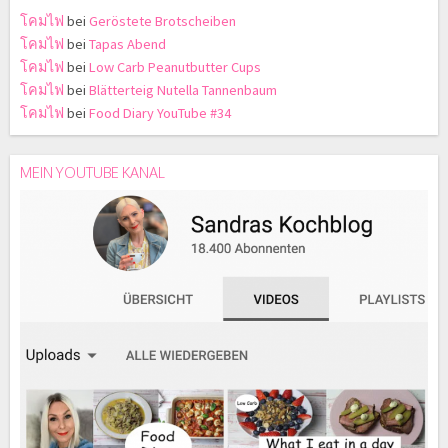
โคมไฟ
bei
Geröstete Brotscheiben
โคมไฟ
bei
Tapas Abend
โคมไฟ
bei
Low Carb Peanutbutter Cups
โคมไฟ
bei
Blätterteig Nutella Tannenbaum
โคมไฟ
bei
Food Diary YouTube #34
MEIN YOUTUBE KANAL