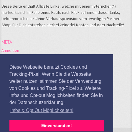
Diese Seite enthält Affiliate Links, welche mit einem Sternchen(*)
markiert sind. Im Falle eines Kaufs nach Klick auf einen dieser Links,
bekomme ich eine kleine Verkaufsprovision vom jeweiligen Partner-
Shop. Für Dich entstehen hierbei keinerlei Kosten und oder Nachteile!
META
Anmelden
Feed der Einträge
Kommentare-Feed
Diese Webseite benutzt Cookies und
WordPress.org
Tracking-Pixel. Wenn Sie die Webseite
weiter nutzen, stimmen Sie der Verwendung
Google Analytics deaktivieren
von Cookies und Tracking-Pixel zu. Weitere
Infos und Opt-out Möglichkeiten finden Sie in
der Datenschutzerklärung.
Infos & Opt Out Möglichkeiten!
Einverstanden!