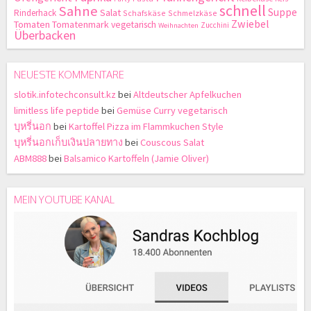
schnell
Sahne
Suppe
Salat
Rinderhack
Schafskäse
Schmelzkäse
Zwiebel
Tomaten
Tomatenmark
vegetarisch
Zucchini
Weihnachten
Überbacken
NEUESTE KOMMENTARE
slotik.infotechconsult.kz
bei
Altdeutscher Apfelkuchen
limitless life peptide
bei
Gemüse Curry vegetarisch
บุหรี่นอก
bei
Kartoffel Pizza im Flammkuchen Style
บุหรี่นอกเก็บเงินปลายทาง
bei
Couscous Salat
ABM888
bei
Balsamico Kartoffeln (Jamie Oliver)
MEIN YOUTUBE KANAL