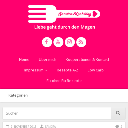
Home
Über mich
Kooperationen & Kontakt
Impressum
Rezepte A-Z
Low Carb
Fix ohne Fix Rezepte
Kategorien
7. NOVEMBER 2015
SANDRA
2