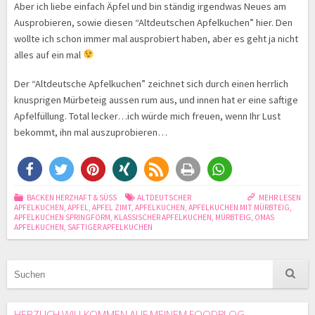
Aber ich liebe einfach Äpfel und bin ständig irgendwas Neues am
Ausprobieren, sowie diesen “Altdeutschen Apfelkuchen” hier. Den
wollte ich schon immer mal ausprobiert haben, aber es geht ja nicht
alles auf ein mal
Der “Altdeutsche Apfelkuchen” zeichnet sich durch einen herrlich
knusprigen Mürbeteig aussen rum aus, und innen hat er eine saftige
Apfelfüllung. Total lecker…ich würde mich freuen, wenn Ihr Lust
bekommt, ihn mal auszuprobieren…
BACKEN HERZHAFT & SÜSS
ALTDEUTSCHER
MEHR LESEN
APFELKUCHEN
,
APFEL
,
APFEL ZIMT
,
APFELKUCHEN
,
APFELKUCHEN MIT MÜRBTEIG
,
APFELKUCHEN SPRINGFORM
,
KLASSISCHER APFELKUCHEN
,
MÜRBTEIG
,
OMAS
APFELKUCHEN
,
SAFTIGER APFELKUCHEN
HERZLICH WILLKOMMEN AUF MEINEM FOODBLOG