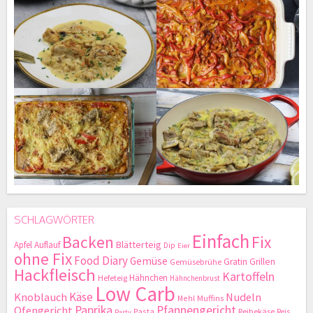
SCHLAGWÖRTER
Einfach
Backen
Fix
Blätterteig
Apfel
Auflauf
Dip
Eier
ohne Fix
Food Diary
Gemüse
Gratin
Grillen
Gemüsebrühe
Hackfleisch
Kartoffeln
Hähnchen
Hefeteig
Hähnchenbrust
Low Carb
Käse
Knoblauch
Nudeln
Mehl
Muffins
Paprika
Pfannengericht
Ofengericht
Pasta
Reibekäse
Reis
Party