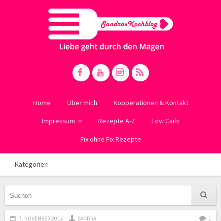
Home
Über mich
Kooperationen & Kontakt
Impressum
Rezepte A-Z
Low Carb
Fix ohne Fix Rezepte
Kategorien
7. NOVEMBER 2015
SANDRA
1