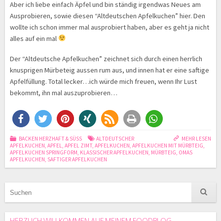
Aber ich liebe einfach Äpfel und bin ständig irgendwas Neues am
Ausprobieren, sowie diesen “Altdeutschen Apfelkuchen” hier. Den
wollte ich schon immer mal ausprobiert haben, aber es geht ja nicht
alles auf ein mal
Der “Altdeutsche Apfelkuchen” zeichnet sich durch einen herrlich
knusprigen Mürbeteig aussen rum aus, und innen hat er eine saftige
Apfelfüllung. Total lecker…ich würde mich freuen, wenn Ihr Lust
bekommt, ihn mal auszuprobieren…
BACKEN HERZHAFT & SÜSS
ALTDEUTSCHER
MEHR LESEN
APFELKUCHEN
,
APFEL
,
APFEL ZIMT
,
APFELKUCHEN
,
APFELKUCHEN MIT MÜRBTEIG
,
APFELKUCHEN SPRINGFORM
,
KLASSISCHER APFELKUCHEN
,
MÜRBTEIG
,
OMAS
APFELKUCHEN
,
SAFTIGER APFELKUCHEN
HERZLICH WILLKOMMEN AUF MEINEM FOODBLOG