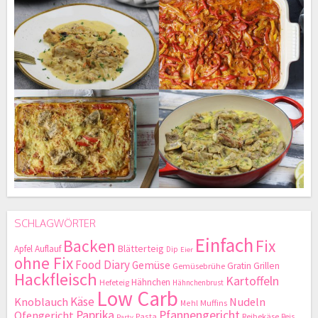
SCHLAGWÖRTER
Einfach
Backen
Fix
Blätterteig
Apfel
Auflauf
Dip
Eier
ohne Fix
Food Diary
Gemüse
Gratin
Grillen
Gemüsebrühe
Hackfleisch
Kartoffeln
Hähnchen
Hefeteig
Hähnchenbrust
Low Carb
Käse
Knoblauch
Nudeln
Mehl
Muffins
Paprika
Pfannengericht
Ofengericht
Pasta
Reibekäse
Reis
Party