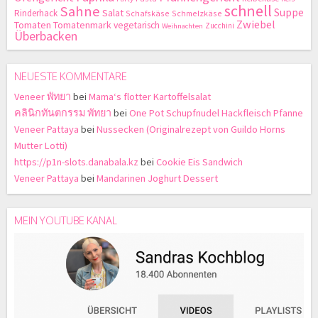
schnell
Sahne
Suppe
Salat
Rinderhack
Schafskäse
Schmelzkäse
Zwiebel
Tomaten
Tomatenmark
vegetarisch
Zucchini
Weihnachten
Überbacken
NEUESTE KOMMENTARE
Veneer พัทยา
bei
Mama‘s flotter Kartoffelsalat
คลินิกทันตกรรม พัทยา
bei
One Pot Schupfnudel Hackfleisch Pfanne
Veneer Pattaya
bei
Nussecken (Originalrezept von Guildo Horns
Mutter Lotti)
https://p1n-slots.danabala.kz
bei
Cookie Eis Sandwich
Veneer Pattaya
bei
Mandarinen Joghurt Dessert
MEIN YOUTUBE KANAL