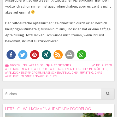
Ausprobieren, sowie diesen “Altdeutschen Apfelkuchen” hier. Den
wollte ich schon immer mal ausprobiert haben, aber es geht ja nicht
alles auf ein mal
Der “Altdeutsche Apfelkuchen” zeichnet sich durch einen herrlich
knusprigen Mürbeteig aussen rum aus, und innen hat er eine saftige
Apfelfüllung. Total lecker…ich würde mich freuen, wenn Ihr Lust
bekommt, ihn mal auszuprobieren…
BACKEN HERZHAFT & SÜSS
ALTDEUTSCHER
MEHR LESEN
APFELKUCHEN
,
APFEL
,
APFEL ZIMT
,
APFELKUCHEN
,
APFELKUCHEN MIT MÜRBTEIG
,
APFELKUCHEN SPRINGFORM
,
KLASSISCHER APFELKUCHEN
,
MÜRBTEIG
,
OMAS
APFELKUCHEN
,
SAFTIGER APFELKUCHEN
HERZLICH WILLKOMMEN AUF MEINEM FOODBLOG