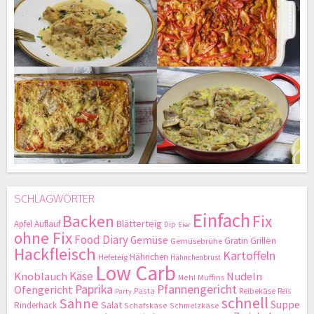
SCHLAGWÖRTER
Einfach
Backen
Fix
Blätterteig
Apfel
Auflauf
Dip
Eier
ohne Fix
Food Diary
Gemüse
Gratin
Grillen
Gemüsebrühe
Hackfleisch
Kartoffeln
Hähnchen
Hefeteig
Hähnchenbrust
Low Carb
Käse
Knoblauch
Nudeln
Mehl
Muffins
Paprika
Pfannengericht
Ofengericht
Pasta
Reibekäse
Reis
Party
schnell
Sahne
Suppe
Salat
Rinderhack
Schafskäse
Schmelzkäse