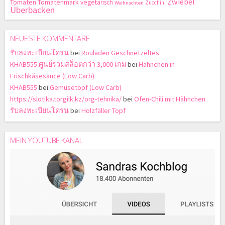
Zwiebel
Tomaten
Tomatenmark
vegetarisch
Zucchini
Weihnachten
Überbacken
NEUESTE KOMMENTARE
รับลงทะเบียนโดรน
bei
Rouladen Geschnetzeltes
KHAB555 ศูนย์รวมสล็อตกว่า 3,000 เกม
bei
Hähnchen in
Frischkäsesauce (Low Carb)
KHAB555
bei
Gemüsetopf (Low Carb)
https://slotika.torgilk.kz/org-tehnika/
bei
Ofen-Chili mit Hähnchen
รับลงทะเบียนโดรน
bei
Holzfäller Topf
MEIN YOUTUBE KANAL