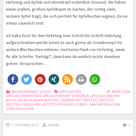
Hefeteig und Äpfeln und obendrauf ordentlich Streusel. Wir haben
einen uralten, großen Apfelbaum im Garten, der richtig viele,
leckere Äpfel trägt, die sich perfekt für Apfelkuchen eignen, da sie
etwas säuerlich sind.
Ich habe Euch für den Hefeteig eine Schritt-für-Schritt Anleitung
aufgeschrieben und Ihr könnt es auch gerne als Grundrezept für
andere Blechkuchen nehmen. Und keine Panik vor Hefeteig, wenn
Ihr alle Schritte “befolgt”, dann kann da wirklich nichts daneben
gehen. Versprochen…
BACKEN HERZHAFT & SÜSS
APFELKUCHEN
,
MEHR LESEN
APFELKUCHEN MIT HEFE
,
APFELKUCHEN MIT STREUSELN
,
APFELKUCHEN VOM
BLECH
,
GELINGSICHERER HEFETEIG
,
GRUNDREZEPT HEFETEIG
,
HEFETEIG
,
HEFETEIG FÜR KUCHEN
,
HEFETEIG FÜR SÜSSES GEBÄCK
,
OMAS APFELKUCHEN
,
STREUSELKUCHEN
7. NOVEMBER 2015
SANDRA
1