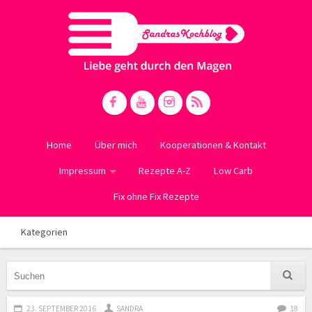
Home
Über mich
Kooperationen & Kontakt
Impressum
Rezepte A-Z
Low Carb
Fix ohne Fix Rezepte
Kategorien
23. SEPTEMBER 2016
SANDRA
18