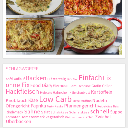
SCHLAGWÖRTER
Einfach
Backen
Fix
Blätterteig
Apfel
Auflauf
Dip
Eier
ohne Fix
Food Diary
Gemüse
Gratin
Grillen
Gemüsebrühe
Hackfleisch
Kartoffeln
Hähnchen
Hefeteig
Hähnchenbrust
Low Carb
Käse
Knoblauch
Nudeln
Mehl
Muffins
Paprika
Pfannengericht
Ofengericht
Pasta
Reibekäse
Reis
Party
schnell
Sahne
Suppe
Salat
Rinderhack
Schafskäse
Schmelzkäse
Zwiebel
Tomaten
Tomatenmark
vegetarisch
Zucchini
Weihnachten
Überbacken