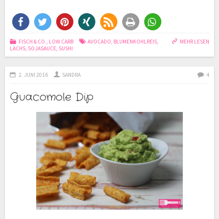
FISCH & CO.
,
LOW CARB
AVOCADO
,
BLUMENKOHLREIS
,
MEHR LESEN
LACHS
,
SOJASAUCE
,
SUSHI
2. JUNI 2016
SANDRA
4
Guacomole Dip