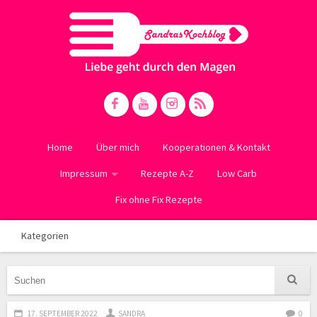
Home
Über mich
Kooperationen & Kontakt
Impressum
Rezepte A-Z
Low Carb
Fix ohne Fix Rezepte
Kategorien
17. SEPTEMBER 2022
SANDRA
0