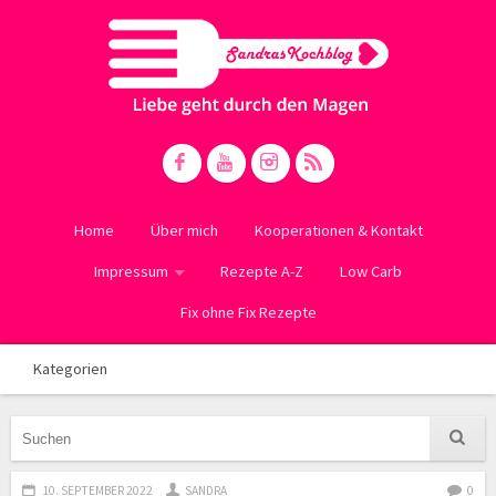
Home
Über mich
Kooperationen & Kontakt
Impressum
Rezepte A-Z
Low Carb
Fix ohne Fix Rezepte
Kategorien
10. SEPTEMBER 2022
SANDRA
0