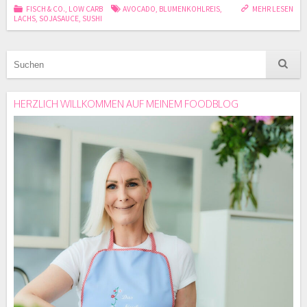
FISCH & CO.
,
LOW CARB
AVOCADO
,
BLUMENKOHLREIS
,
MEHR LESEN
LACHS
,
SOJASAUCE
,
SUSHI
HERZLICH WILLKOMMEN AUF MEINEM FOODBLOG