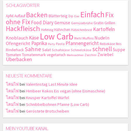
SCHLAGWÖRTER
Einfach
Backen
Fix
Blätterteig
Apfel
Auflauf
Dip
Eier
ohne Fix
Food Diary
Gemüse
Gratin
Grillen
Gemüsebrühe
Hackfleisch
Kartoffeln
Hähnchen
Hefeteig
Hähnchenbrust
Low Carb
Käse
Knoblauch
Nudeln
Mehl
Muffins
Paprika
Pfannengericht
Ofengericht
Pasta
Reibekäse
Reis
Party
schnell
Sahne
Suppe
Salat
Rinderhack
Schafskäse
Schmelzkäse
Zwiebel
Tomaten
Tomatenmark
vegetarisch
Zucchini
Weihnachten
Überbacken
NEUESTE KOMMENTARE
โคมไฟ
bei
Valentinstag Last Minute Idee
โคมไฟ
bei
Himbeer Kokos Eis vegan (ohne Eismaschine)
โคมไฟ
bei
Knusper Kartoffel Würfel
โคมไฟ
bei
Schnibbelbohnen Pfanne (Low Carb)
โคมไฟ
bei
Geröstete Brotscheiben
MEIN YOUTUBE KANAL