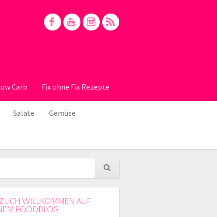
Low Carb
Fix ohne Fix Rezepte
Salate
Gemüse
ZLICH WILLKOMMEN AUF
NEM FOODBLOG