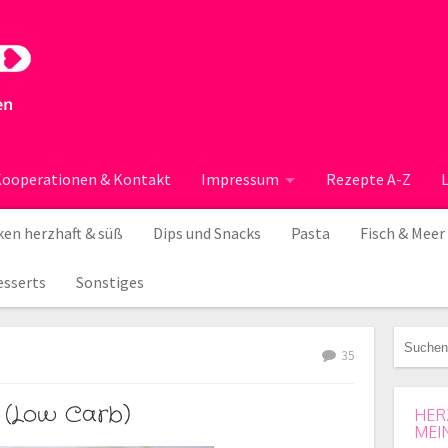
ooperationen & Kontakt
Impressum
Rezepte A-Z
en herzhaft & süß
Dips und Snacks
Pasta
Fisch & Meer
esserts
Sonstiges
35
h (Low Carb)
HER
MEI