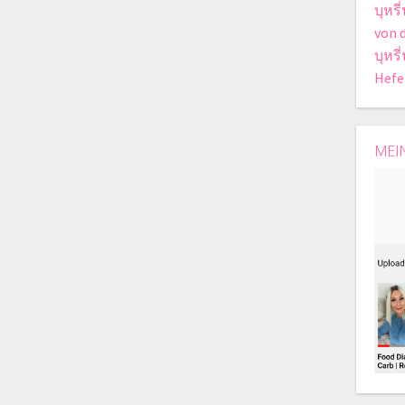
บุหร
von 
บุหร
Hefe
MEI