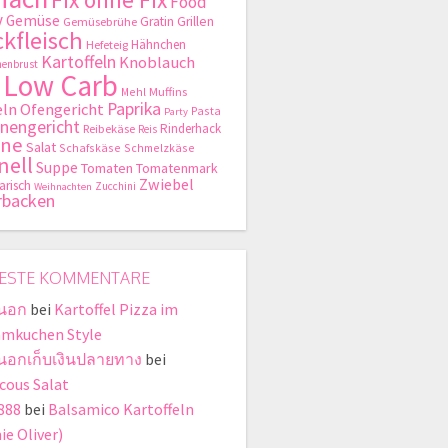
Food
y
Gemüse
Gratin
Grillen
Gemüsebrühe
kfleisch
Hähnchen
Hefeteig
Kartoffeln
Knoblauch
enbrust
Low Carb
Mehl
Muffins
Paprika
ln
Ofengericht
Pasta
Party
nengericht
Rinderhack
Reibekäse
Reis
hne
Salat
Schafskäse
Schmelzkäse
nell
Suppe
Tomaten
Tomatenmark
Zwiebel
arisch
Zucchini
Weihnachten
rbacken
ESTE KOMMENTARE
่นอก
bei
Kartoffel Pizza im
mkuchen Style
ี่นอกเก็บเงินปลายทาง
bei
cous Salat
888
bei
Balsamico Kartoffeln
ie Oliver)