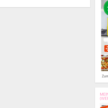
Zum
MEI
(WE