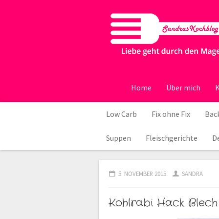
Home
Über mich
K
Low Carb
Fix ohne Fix
Back
Suppen
Fleischgerichte
D
5. NOVEMBER 2015
SANDRA
Kohlrabi Hack Blec