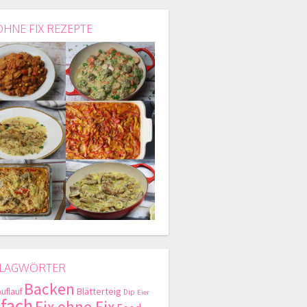
OHNE FIX REZEPTE
LAGWÖRTER
Backen
Blätterteig
Auflauf
Dip
Eier
nfach
Fix ohne Fix