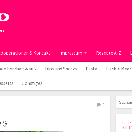
ooperationen & Kontakt
Impressum
Rezepte A-Z
en herzhaft & süß
Dips und Snacks
Pasta
Fisch & Meer
esserts
Sonstiges
0
ry
HER
MEI