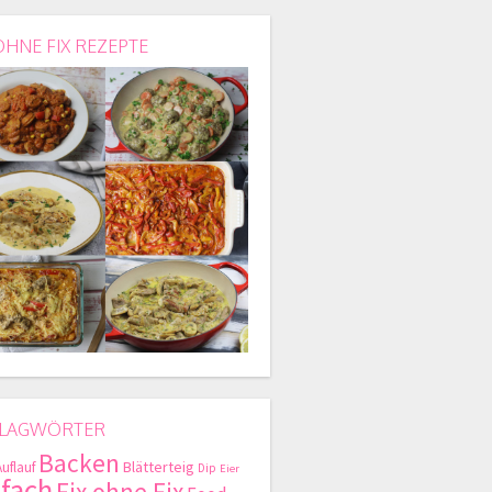
OHNE FIX REZEPTE
LAGWÖRTER
Backen
Blätterteig
Auflauf
Dip
Eier
nfach
Fix ohne Fix