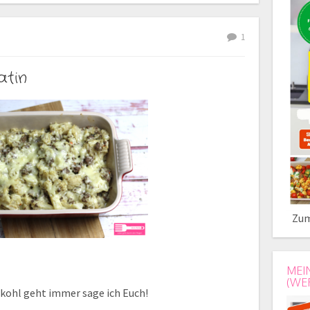
1
atin
Zum
MEI
(WE
kohl geht immer sage ich Euch!