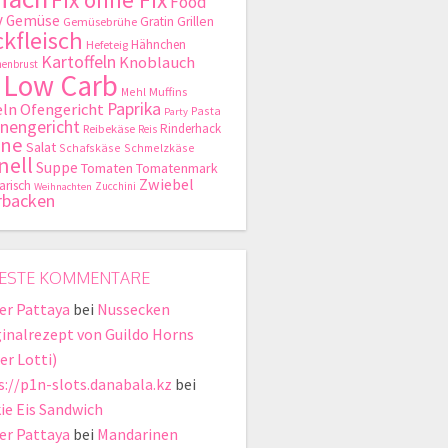
Food
y
Gemüse
Gratin
Grillen
Gemüsebrühe
kfleisch
Hähnchen
Hefeteig
Kartoffeln
Knoblauch
enbrust
Low Carb
Mehl
Muffins
Paprika
ln
Ofengericht
Pasta
Party
nengericht
Rinderhack
Reibekäse
Reis
hne
Salat
Schafskäse
Schmelzkäse
nell
Suppe
Tomaten
Tomatenmark
Zwiebel
arisch
Zucchini
Weihnachten
rbacken
ESTE KOMMENTARE
er Pattaya
bei
Nussecken
ginalrezept von Guildo Horns
er Lotti)
s://p1n-slots.danabala.kz
bei
ie Eis Sandwich
er Pattaya
bei
Mandarinen