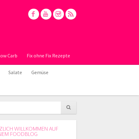
Low Carb
Fix ohne Fix Rezepte
Salate
Gemüse
ZLICH WILLKOMMEN AUF
NEM FOODBLOG