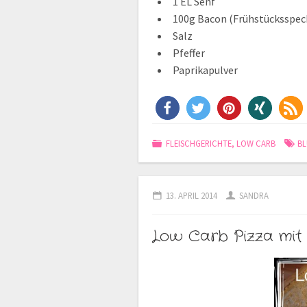
1 EL Senf
100g Bacon (Frühstücksspec
Salz
Pfeffer
Paprikapulver
FLEISCHGERICHTE
,
LOW CARB
B
13. APRIL 2014
SANDRA
Low Carb Pizza mit