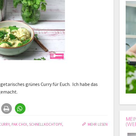
egetarisches grünes Curry für Euch. Ich habe das
gemacht.
MEI
(WE
CURRY
,
PAK CHOI
,
SCHNELLKOCHTOPF
,
MEHR LESEN