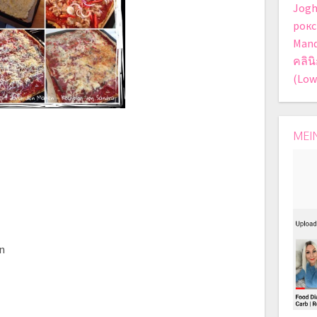
Jogh
рокс
Mand
คลิน
(Low
MEI
n