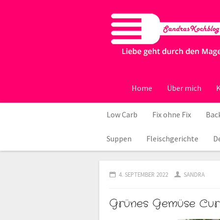
Home
Über mich
K
Low Carb
Fix ohne Fix
Back
Suppen
Fleischgerichte
D
4. SEPTEMBER 2022
SANDRA
Grünes Gemüse Cur