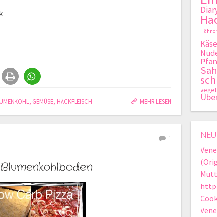
Diar
k
Hac
Hähnch
Käse
Nude
Pfan
Sa
sch
veget
Übe
LUMENKOHL
,
GEMÜSE
,
HACKFLEISCH
MEHR LESEN
NEU
1
Vene
(Ori
 Blumenkohlboden
Mutt
http
Cook
Vene