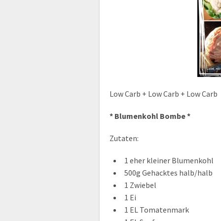
Low Carb + Low Carb + Low Carb
* Blumenkohl Bombe *
Zutaten:
1 eher kleiner Blumenkohl
500g Gehacktes halb/halb
1 Zwiebel
1 Ei
1 EL Tomatenmark