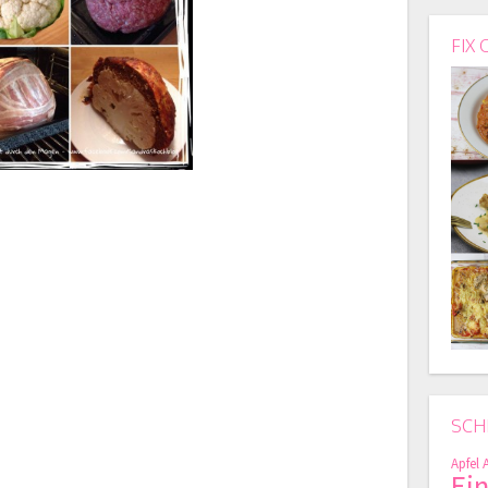
FIX 
SCH
Apfel
Ei