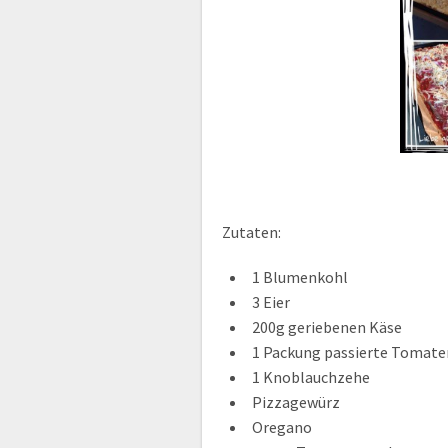
Zutaten:
1 Blumenkohl
3 Eier
200g geriebenen Käse
1 Packung passierte Tomate
1 Knoblauchzehe
Pizzagewürz
Oregano