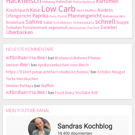
Hackfleisch
Kartoffeln
Hähnchen
Hefeteig
Hähnchenbrust
Low Carb
Käse
Knoblauch
Nudeln
Mehl
Muffins
Paprika
Pfannengericht
Ofengericht
Pasta
Reibekäse
Reis
Party
schnell
Sahne
Suppe
Salat
Rinderhack
Schafskäse
Schmelzkäse
Zwiebel
Tomaten
Tomatenmark
vegetarisch
Zucchini
Weihnachten
Überbacken
NEUESTE KOMMENTARE
คลินิกทันตกรรม พัทยา
bei
Bratwurst Bohnen Pfanne
Veneer พัทยา
bei
Aprikosenkuchen vom Blech
https://fr1bet-pinup.artefact-studio.kz/bonus/
bei
Schoko Nougat
Torte Herzkuchen
Veneer Pattaya
bei
Waffeln
คลินิกทันตกรรม พัทยา
bei
Food Diary YouTube #26
MEIN YOUTUBE KANAL