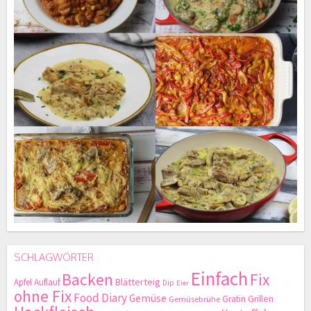
SCHLAGWÖRTER
Einfach
Backen
Fix
Blätterteig
Apfel
Auflauf
Dip
Eier
ohne Fix
Food Diary
Gemüse
Gratin
Grillen
Gemüsebrühe