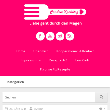
Home
Über mich
Kooperationen & Kontakt
Impressum
Rezepte A-Z
Low Carb
Fix ohne Fix Rezepte
Kategorien
25. MÄRZ 2015
SANDRA
7