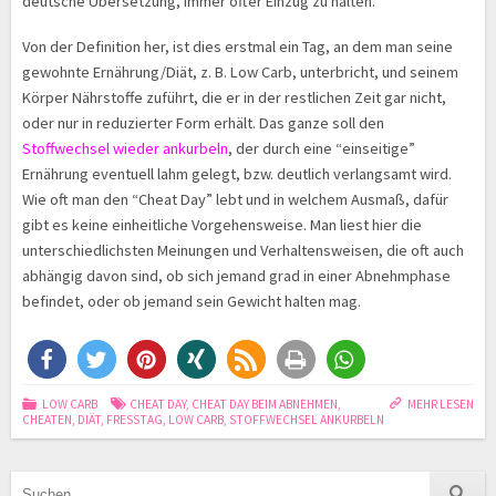
deutsche Übersetzung, immer öfter Einzug zu halten.
Von der Definition her, ist dies erstmal ein Tag, an dem man seine
gewohnte Ernährung/Diät, z. B. Low Carb, unterbricht, und seinem
Körper Nährstoffe zuführt, die er in der restlichen Zeit gar nicht,
oder nur in reduzierter Form erhält. Das ganze soll den
Stoffwechsel wieder
ankurbeln
, der durch eine “einseitige”
Ernährung eventuell lahm gelegt, bzw. deutlich verlangsamt wird.
Wie oft man den “Cheat Day” lebt und in welchem Ausmaß, dafür
gibt es keine einheitliche Vorgehensweise. Man liest hier die
unterschiedlichsten Meinungen und Verhaltensweisen, die oft auch
abhängig davon sind, ob sich jemand grad in einer Abnehmphase
befindet, oder ob jemand sein Gewicht halten mag.
LOW CARB
CHEAT DAY
,
CHEAT DAY BEIM ABNEHMEN
,
MEHR LESEN
CHEATEN
,
DIÄT
,
FRESSTAG
,
LOW CARB
,
STOFFWECHSEL ANKURBELN