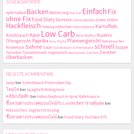
SCHLAGWÖRTER
Einfach
Backen
Fix
Blätterteig
Apfel
Auflauf
Dip
Eier
ohne Fix
Food Diary
Gemüse
Gratin
Grillen
Gemüsebrühe
Hackfleisch
Kartoffeln
Hähnchen
Hefeteig
Hähnchenbrust
Low Carb
Käse
Knoblauch
Nudeln
Mehl
Muffins
Paprika
Pfannengericht
Ofengericht
Pasta
Reibekäse
Reis
Party
schnell
Sahne
Suppe
Salat
Rinderhack
Schafskäse
Schmelzkäse
Zwiebel
Tomaten
Tomatenmark
vegetarisch
Zucchini
Weihnachten
Überbacken
NEUESTE KOMMENTARE
lamp
bei
Schnittlauch Petersilien Dip
โคมไฟ
bei
Spaghetti Bolognese
คลินิกเปิดดึก
bei
Hähnchenbrust in Ajvar Rahmsauce
ซื้อหวยต่างประเทศออนไลน์กับ Lsm99 อัตราจ่ายคุ้มสุด
bei
Klassisches Joghurt Dressing
ซื้อหวยต่างประเทศออนไลน์
bei
Food Diary YouTube #75