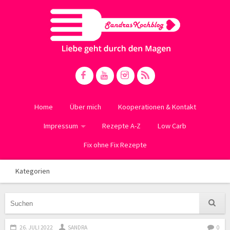
Home
Über mich
Kooperationen & Kontakt
Impressum
Rezepte A-Z
Low Carb
Fix ohne Fix Rezepte
Kategorien
26. JULI 2022
SANDRA
0