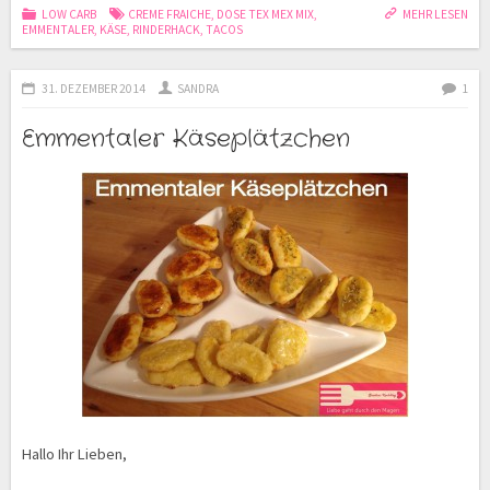
LOW CARB
CREME FRAICHE
,
DOSE TEX MEX MIX
,
MEHR LESEN
EMMENTALER
,
KÄSE
,
RINDERHACK
,
TACOS
31. DEZEMBER 2014
SANDRA
1
Emmentaler Käseplätzchen
Hallo Ihr Lieben,