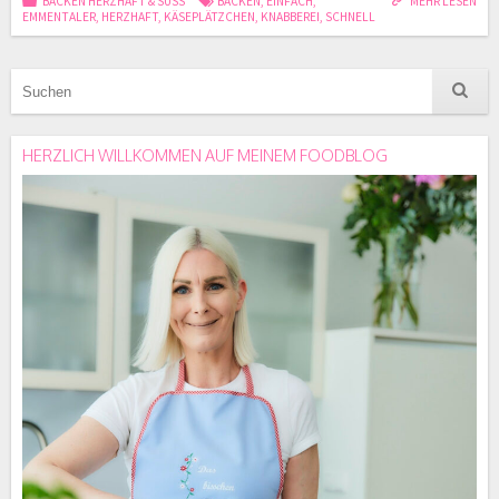
BACKEN HERZHAFT & SÜSS
BACKEN
,
EINFACH
,
MEHR LESEN
EMMENTALER
,
HERZHAFT
,
KÄSEPLÄTZCHEN
,
KNABBEREI
,
SCHNELL
HERZLICH WILLKOMMEN AUF MEINEM FOODBLOG