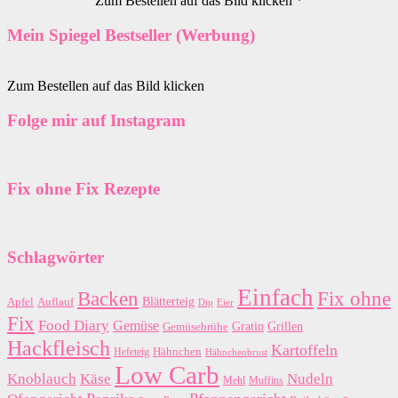
Zum Bestellen auf das Bild klicken *
Mein Spiegel Bestseller (Werbung)
Zum Bestellen auf das Bild klicken
Folge mir auf Instagram
Fix ohne Fix Rezepte
Schlagwörter
Einfach
Backen
Fix ohne
Blätterteig
Apfel
Auflauf
Dip
Eier
Fix
Food Diary
Gemüse
Gratin
Grillen
Gemüsebrühe
Hackfleisch
Kartoffeln
Hähnchen
Hefeteig
Hähnchenbrust
Low Carb
Käse
Knoblauch
Nudeln
Mehl
Muffins