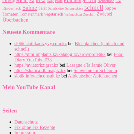
Paprika
Pfannengericht
Ofengericht
Pasta
Reibekäse
Reis
Party
schnell
Sahne
Suppe
Salat
Rinderhack
Schafskäse
Schmelzkäse
Zwiebel
Tomaten
Tomatenmark
vegetarisch
Zucchini
Weihnachten
Überbacken
Neueste Kommentare
sl0tik.slottikaotzyvy.com.kz
bei
Blechkuchen (einfach und
schnell)
https://dmi-implants.kz/katalog-tovarov/protetika
bei
Food
Diary YouTube #38
https://aviatorkzigrat.kz
bei
Lasagne a`la Jamie Oliver
https://slottica-dl.imagaz.kz
bei
Schweine im Schlamm
slotik.infotechconsult.kz
bei
Altdeutscher Apfelkuchen
Mein YouTube Kanal
Seiten
Datenschutz
Fix ohne Fix Rezepte
Impressum