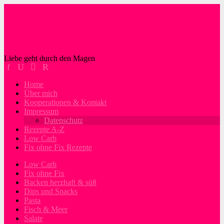
Liebe geht durch den Magen
Home
Über mich
Kooperationen & Kontakt
Impressum
Datenschutz
Rezepte A-Z
Low Carb
Fix ohne Fix Rezepte
Low Carb
Fix ohne Fix
Backen herzhaft & süß
Dips und Snacks
Pasta
Fisch & Meer
Salate