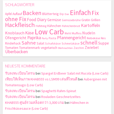
SCHLAGWÖRTER
Einfach
Backen
Fix
Blätterteig
Apfel
Auflauf
Dip
Eier
ohne Fix
Food Diary
Gemüse
Gratin
Grillen
Gemüsebrühe
Hackfleisch
Kartoffeln
Hähnchen
Hefeteig
Hähnchenbrust
Low Carb
Käse
Knoblauch
Nudeln
Mehl
Muffins
Paprika
Pfannengericht
Ofengericht
Pasta
Reibekäse
Reis
Party
schnell
Sahne
Suppe
Salat
Rinderhack
Schafskäse
Schmelzkäse
Zwiebel
Tomaten
Tomatenmark
vegetarisch
Zucchini
Weihnachten
Überbacken
NEUESTE KOMMENTARE
รับลงทะเบียนโดรน
bei
Spargel Erdbeer Salat mit Rucola (Low Carb)
เทียบให้เห็นภาพ KHAB555 vs LSM99 เล่นที่ไหนดี
bei
Auberginen mit
Tomatensugo (Low Carb)
รับลงทะเบียนโดรน
bei
Spaghetti Rahm-Spinat
รับลงทะเบียนโดรน
bei
Rouladen Geschnetzeltes
KHAB555 ศูนย์รวมสล็อตกว่า 3,000 เกม
bei
Hähnchen in
Frischkäsesauce (Low Carb)