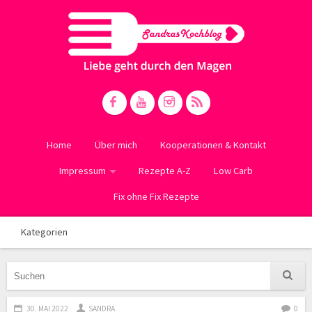
Home
Über mich
Kooperationen & Kontakt
Impressum
Rezepte A-Z
Low Carb
Fix ohne Fix Rezepte
Kategorien
30. MAI 2022
SANDRA
0