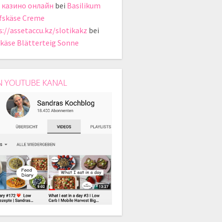
 казино онлайн
bei
Basilikum
fskäse Creme
s://assetaccu.kz/slotikakz
bei
käse Blätterteig Sonne
N YOUTUBE KANAL