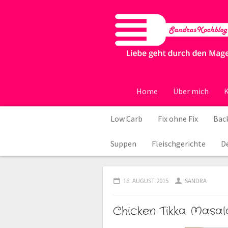
Home
Über mich
K
Low Carb
Fix ohne Fix
Back
Suppen
Fleischgerichte
D
16. AUGUST 2015
SANDRA
Chicken Tikka Masala