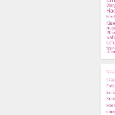
Diar
Hac
Hähnch
Käse
Nude
Pfan
Sa
sch
veget
Übe
NEU
http
Erdb
azin
Krok
xcas
ohne