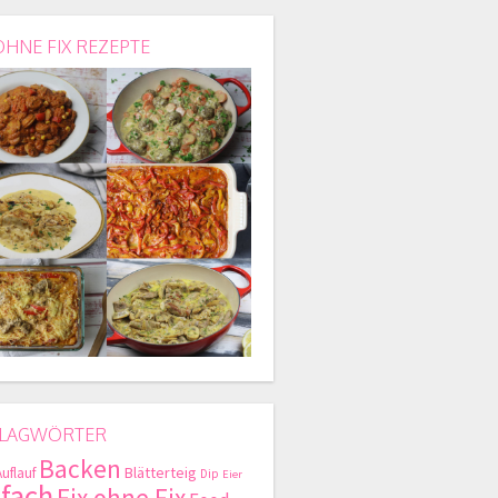
OHNE FIX REZEPTE
LAGWÖRTER
Backen
Blätterteig
Auflauf
Dip
Eier
nfach
Fix ohne Fix