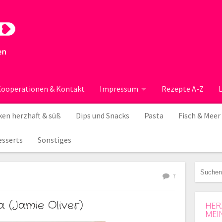
ooperationen & Kontakt
Impressum
Rezepte A-Z
en herzhaft & süß
Dips und Snacks
Pasta
Fisch & Meer
esserts
Sonstiges
7
 (Jamie Oliver)
HER
MEI