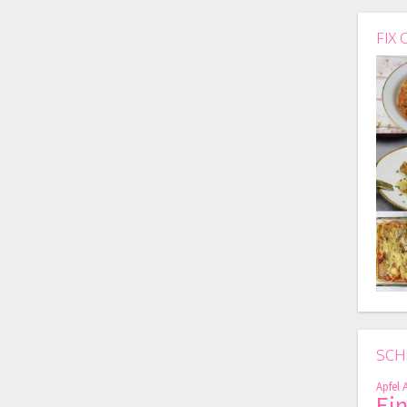
FIX 
SCH
Apfel
Ei