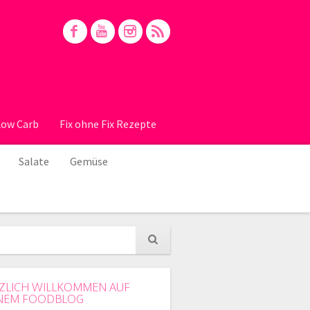
Low Carb
Fix ohne Fix Rezepte
Salate
Gemüse
ZLICH WILLKOMMEN AUF
NEM FOODBLOG