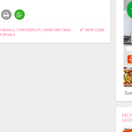
A MASALA
,
CURRYGERICHT
,
HÄHNCHEN TIKKA
MEHR LESEN
KA MASALA
Zum
MEI
(WE