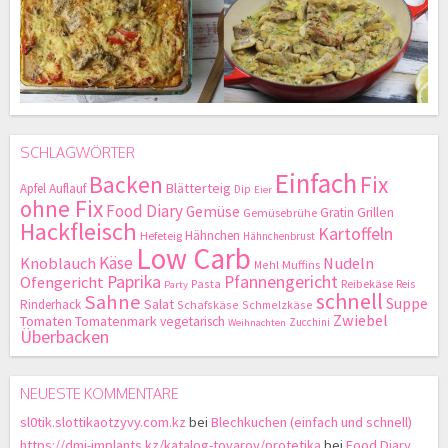
SCHLAGWÖRTER
Einfach
Backen
Fix
Blätterteig
Apfel
Auflauf
Dip
Eier
ohne Fix
Food Diary
Gemüse
Gratin
Grillen
Gemüsebrühe
Hackfleisch
Kartoffeln
Hähnchen
Hefeteig
Hähnchenbrust
Low Carb
Käse
Knoblauch
Nudeln
Mehl
Muffins
Paprika
Pfannengericht
Ofengericht
Pasta
Reibekäse
Reis
Party
schnell
Sahne
Suppe
Salat
Rinderhack
Schafskäse
Schmelzkäse
Zwiebel
Tomaten
Tomatenmark
vegetarisch
Zucchini
Weihnachten
Überbacken
NEUESTE KOMMENTARE
sl0tik.slottikaotzyvy.com.kz
bei
Blechkuchen (einfach und schnell)
https://dmi-implants.kz/katalog-tovarov/protetika
bei
Food Diary