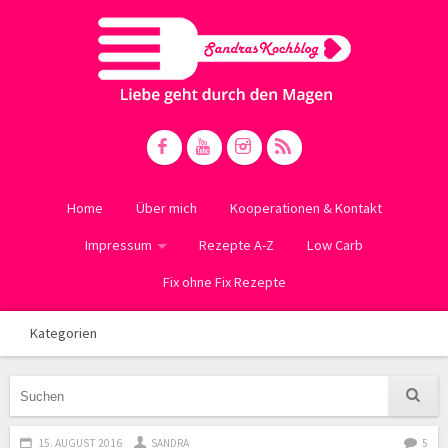
Home
Über mich
Kooperationen & Kontakt
Impressum
Rezepte A-Z
Low Carb
Fix ohne Fix Rezepte
Kategorien
15. AUGUST 2016
SANDRA
5