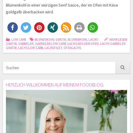
Blumenkohl in einer würzigen Senf Sauce, der im Ofen mit Käse
goldgelb überbacken wird.
LOW CARB
BLUMENKOHL GRATIN
,
BLUMENKOHL LACHS
MEHR LESEN
GRATIN
,
GARNELEN
,
GARNELEN LOW CARB
,
LACHS AUS DEM OFEN
,
LACHS GARNELEN
GRATIN
,
LACHS LOW CARB
,
LACHSFILET
,
OFENLACHS
HERZLICH WILLKOMMEN AUF MEINEM FOODBLOG