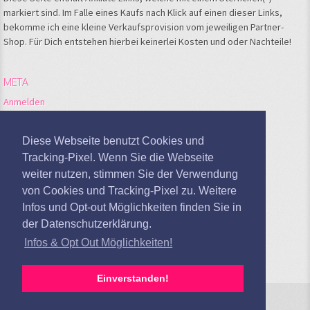
markiert sind. Im Falle eines Kaufs nach Klick auf einen dieser Links,
bekomme ich eine kleine Verkaufsprovision vom jeweiligen Partner-
Shop. Für Dich entstehen hierbei keinerlei Kosten und oder Nachteile!
META
Anmelden
Feed der Einträge
Kommentare-Feed
Diese Webseite benutzt Cookies und
WordPress.org
Tracking-Pixel. Wenn Sie die Webseite
weiter nutzen, stimmen Sie der Verwendung
Google Analytics deaktivieren
von Cookies und Tracking-Pixel zu. Weitere
Infos und Opt-out Möglichkeiten finden Sie in
der Datenschutzerklärung.
Infos & Opt Out Möglichkeiten!
Einverstanden!
Sandras Kochblog © 2026