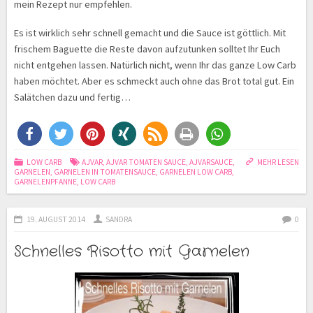
mein Rezept nur empfehlen.
Es ist wirklich sehr schnell gemacht und die Sauce ist göttlich. Mit
frischem Baguette die Reste davon aufzutunken solltet Ihr Euch
nicht entgehen lassen. Natürlich nicht, wenn Ihr das ganze Low Carb
haben möchtet. Aber es schmeckt auch ohne das Brot total gut. Ein
Salätchen dazu und fertig…
LOW CARB
AJVAR
,
AJVAR TOMATEN SAUCE
,
AJVARSAUCE
,
MEHR LESEN
GARNELEN
,
GARNELEN IN TOMATENSAUCE
,
GARNELEN LOW CARB
,
GARNELENPFANNE
,
LOW CARB
19. AUGUST 2014
SANDRA
0
Schnelles Risotto mit Garnelen