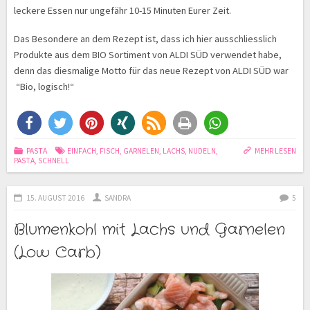
leckere Essen nur ungefähr 10-15 Minuten Eurer Zeit.
Das Besondere an dem Rezept ist, dass ich hier ausschliesslich
Produkte aus dem BIO Sortiment von ALDI SÜD verwendet habe,
denn das diesmalige Motto für das neue Rezept von ALDI SÜD war
“Bio, logisch!“
PASTA
EINFACH
,
FISCH
,
GARNELEN
,
LACHS
,
NUDELN
,
MEHR LESEN
PASTA
,
SCHNELL
15. AUGUST 2016
SANDRA
5
Blumenkohl mit Lachs und Garnelen
(Low Carb)