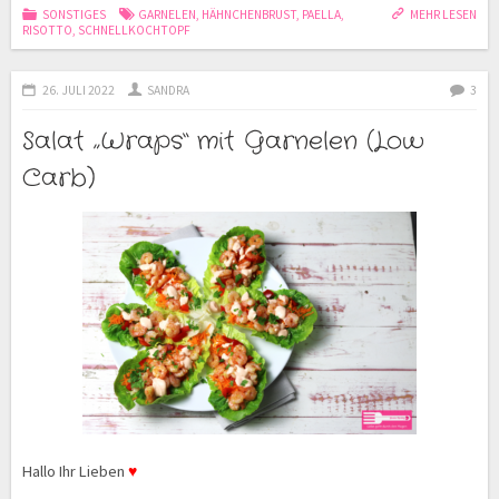
SONSTIGES
GARNELEN
,
HÄHNCHENBRUST
,
PAELLA
,
MEHR LESEN
RISOTTO
,
SCHNELLKOCHTOPF
26. JULI 2022
SANDRA
3
Salat „Wraps“ mit Garnelen (Low
Carb)
Hallo Ihr Lieben
♥