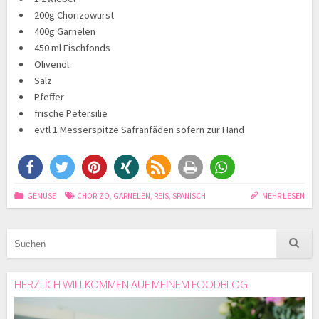
200
g Chorizowurst
400g Garnelen
450 ml Fischfonds
Olivenöl
Salz
Pfeffer
frische Petersilie
evtl 1 Messerspitze Safranfäden sofern zur Hand
GEMÜSE
CHORIZO
,
GARNELEN
,
REIS
,
SPANISCH
MEHR LESEN
HERZLICH WILLKOMMEN AUF MEINEM FOODBLOG