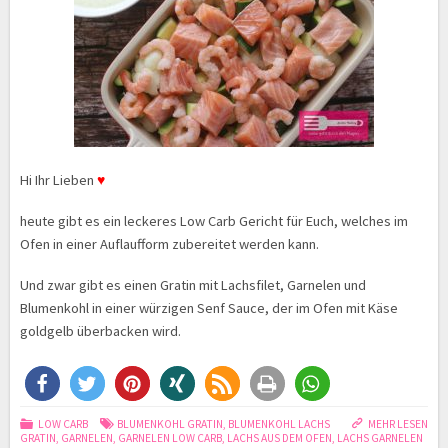
Hi Ihr Lieben
♥
heute gibt es ein leckeres Low Carb Gericht für Euch, welches im
Ofen in einer Auflaufform zubereitet werden kann.
Und zwar gibt es einen Gratin mit Lachsfilet, Garnelen und
Blumenkohl in einer würzigen Senf Sauce, der im Ofen mit Käse
goldgelb überbacken wird.
LOW CARB
BLUMENKOHL GRATIN
,
BLUMENKOHL LACHS
MEHR LESEN
GRATIN
,
GARNELEN
,
GARNELEN LOW CARB
,
LACHS AUS DEM OFEN
,
LACHS GARNELEN