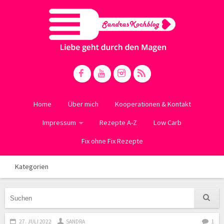
Home
Über mich
Kooperationen & Kontakt
Impressum
Rezepte A-Z
Low Carb
Fix ohne Fix Rezepte
Kategorien
27. JULI 2022
SANDRA
1