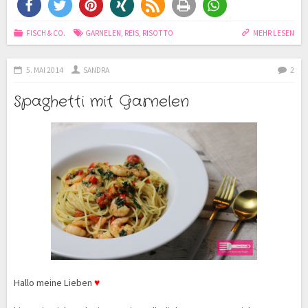
FISCH & CO.
GARNELEN
,
REIS
,
RISOTTO
MEHR LESEN
5. MAI 2014
SANDRA
2
Spaghetti mit Garnelen
Hallo meine Lieben
♥