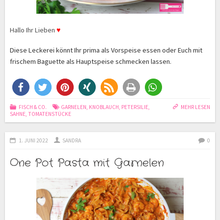
Hallo Ihr Lieben
♥
Diese Leckerei könnt Ihr prima als Vorspeise essen oder Euch mit
frischem Baguette als Hauptspeise schmecken lassen.
FISCH & CO.
GARNELEN
,
KNOBLAUCH
,
PETERSILIE
,
MEHR LESEN
SAHNE
,
TOMATENSTÜCKE
1. JUNI 2022
SANDRA
0
One Pot Pasta mit Garnelen