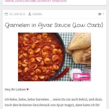
GRATIN
,
LACHS LOW CARB
,
LACHSFILET
,
OFENLACHS
26. JUNI 2016
SANDRA
7
Garnelen in Ajvar Sauce (Low Carb)
Hey Ihr Lieben
♥
ich liebe, liebe, liebe Garnelen….wenn Du sie auch liebst, und dazu
noch den leckeren Geschmack von Ajvar magst, dann kann ich Dir