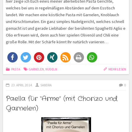
hier zeige ich Euch eines meiner allerliebsten Pasta Gerichte,
welches bei uns in regelmäßigen Abständen auf dem Esstisch
landet. Wir machen eine köstliche Pasta mit Garnelen, Knoblauch
und Kirschtomaten. Ein ganz simples Nudelgericht, welches schnell
gemacht ist und gerade Liebhaber der berühmten Spaghetti Aglio e
Olio erfreuen wird, denn auch hier spielen Olivenöl und Chili eine
große Rolle. Mit der Schärfe könnt Ihr natürlich variieren…
PASTA
GARNELEN
,
NUDELN
MEHR LESEN
23. APRIL 2014
SANDRA
0
Paella für “Arme” (mit Chorizo und
Garnelen)