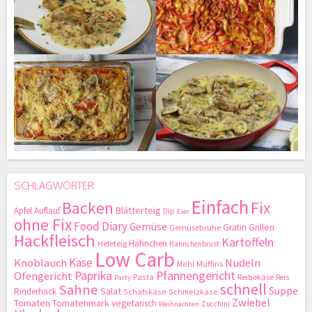
SCHLAGWÖRTER
Einfach
Backen
Fix
Blätterteig
Apfel
Auflauf
Dip
Eier
ohne Fix
Food Diary
Gemüse
Gratin
Grillen
Gemüsebrühe
Hackfleisch
Kartoffeln
Hähnchen
Hefeteig
Hähnchenbrust
Low Carb
Käse
Knoblauch
Nudeln
Mehl
Muffins
Paprika
Pfannengericht
Ofengericht
Pasta
Reibekäse
Reis
Party
schnell
Sahne
Suppe
Salat
Rinderhack
Schafskäse
Schmelzkäse
Zwiebel
Tomaten
Tomatenmark
vegetarisch
Zucchini
Weihnachten