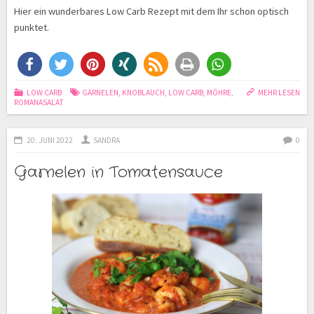
Hier ein wunderbares Low Carb Rezept mit dem Ihr schon optisch
punktet.
LOW CARB
GARNELEN
,
KNOBLAUCH
,
LOW CARB
,
MÖHRE
,
MEHR LESEN
ROMANASALAT
20. JUNI 2022
SANDRA
0
Garnelen in Tomatensauce