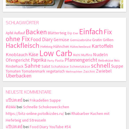
SCHLAGWÖRTER
Einfach
Backen
Fix
Blätterteig
Apfel
Auflauf
Dip
Eier
ohne Fix
Food Diary
Gemüse
Gratin
Grillen
Gemüsebrühe
Hackfleisch
Kartoffeln
Hähnchen
Hefeteig
Hähnchenbrust
Low Carb
Käse
Knoblauch
Nudeln
Mehl
Muffins
Paprika
Pfannengericht
Ofengericht
Pasta
Reibekäse
Reis
Party
schnell
Sahne
Suppe
Salat
Rinderhack
Schafskäse
Schmelzkäse
Zwiebel
Tomaten
Tomatenmark
vegetarisch
Zucchini
Weihnachten
Überbacken
NEUESTE KOMMENTARE
แป๊ปสเตย์
bei
Frikadellen Suppe
ต่อผม
bei
Schnelle Schokoweckchen
https://bitz-online.potolkizdes.ru/
bei
Rhabarber Kuchen mit
Hefeteig und Streuseln
แป๊ปสเตย์
bei
Food Diary YouTube #54