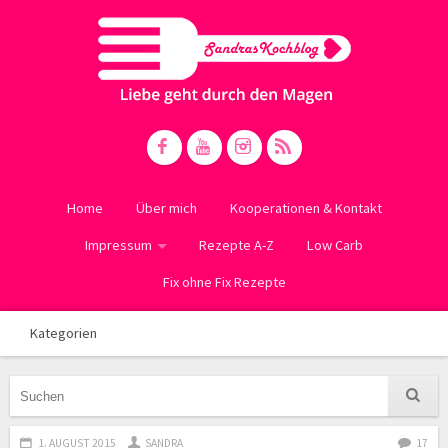
Home
Über mich
Kooperationen & Kontakt
Impressum
Rezepte A-Z
Low Carb
Fix ohne Fix Rezepte
Kategorien
1. AUGUST 2015
SANDRA
17