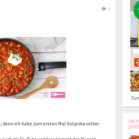
1
Zum
MEI
e, denn ich habe zum ersten Mal Soljanka selber
(WE