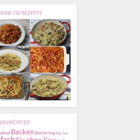
OHNE FIX REZEPTE
LAGWÖRTER
Backen
Blätterteig
Auflauf
Dip
Eier
nfach
Fix ohne Fix