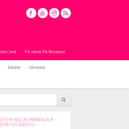
Low Carb
Fix ohne Fix Rezepte
Salate
Gemüse
ZLICH WILLKOMMEN AUF
NEM FOODBLOG