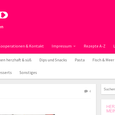
ooperationen & Kontakt
Impressum
Rezepte A-Z
en herzhaft & süß
Dips und Snacks
Pasta
Fisch & Meer
esserts
Sonstiges
4
HER
MEI