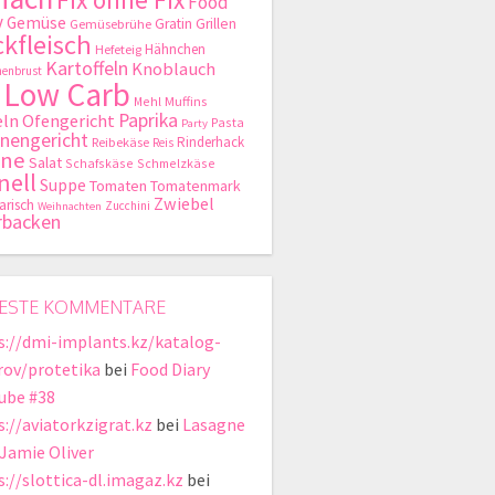
Food
y
Gemüse
Gratin
Grillen
Gemüsebrühe
kfleisch
Hähnchen
Hefeteig
Kartoffeln
Knoblauch
enbrust
Low Carb
Mehl
Muffins
Paprika
ln
Ofengericht
Pasta
Party
nengericht
Rinderhack
Reibekäse
Reis
hne
Salat
Schafskäse
Schmelzkäse
nell
Suppe
Tomaten
Tomatenmark
Zwiebel
arisch
Zucchini
Weihnachten
rbacken
ESTE KOMMENTARE
s://dmi-implants.kz/katalog-
rov/protetika
bei
Food Diary
ube #38
s://aviatorkzigrat.kz
bei
Lasagne
 Jamie Oliver
s://slottica-dl.imagaz.kz
bei