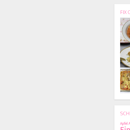
FIX 
SCH
Apfel
Ei