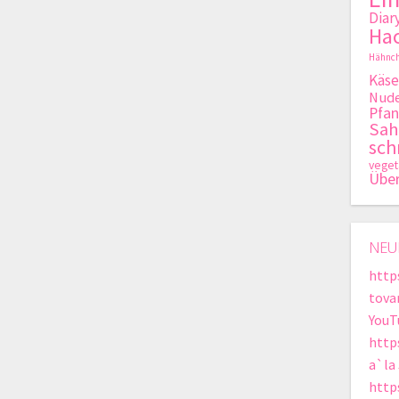
Diar
Hac
Hähnch
Käse
Nude
Pfan
Sa
sch
veget
Übe
NEU
http
tova
YouT
http
a`la
http