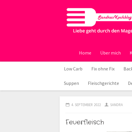
Home
Über mich
K
Low Carb
Fix ohne Fix
Back
Suppen
Fleischgerichte
D
4. SEPTEMBER 2022
SANDRA
Feuerfleisch