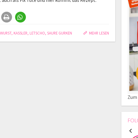
t auch als Fix Tüte und hier kommt das Rezept.
DWURST
,
KASSLER
,
LETSCHO
,
SAURE GURKEN
MEHR LESEN
Zum 
FOL