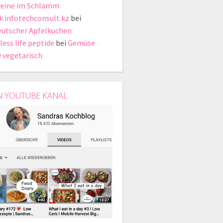
eine im Schlamm
ik.infotechconsult.kz
bei
eutscher Apfelkuchen
less life peptide
bei
Gemüse
y vegetarisch
N YOUTUBE KANAL