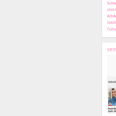
Schw
slot
Altd
limit
Curr
MEI