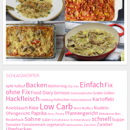
SCHLAGWÖRTER
Einfach
Backen
Fix
Blätterteig
Apfel
Auflauf
Dip
Eier
ohne Fix
Food Diary
Gemüse
Gratin
Grillen
Gemüsebrühe
Hackfleisch
Kartoffeln
Hähnchen
Hefeteig
Hähnchenbrust
Low Carb
Käse
Knoblauch
Nudeln
Mehl
Muffins
Paprika
Pfannengericht
Ofengericht
Pasta
Reibekäse
Reis
Party
schnell
Sahne
Suppe
Salat
Rinderhack
Schafskäse
Schmelzkäse
Zwiebel
Tomaten
Tomatenmark
vegetarisch
Zucchini
Weihnachten
Überbacken