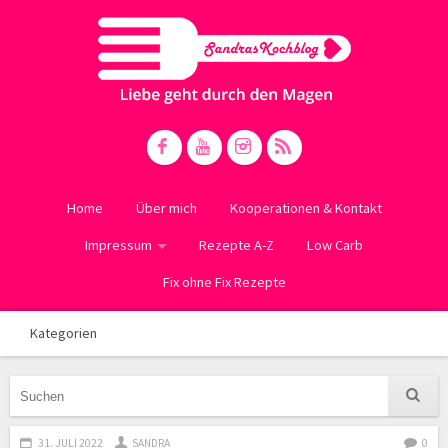
Home
Über mich
Kooperationen & Kontakt
Impressum
Rezepte A-Z
Low Carb
Fix ohne Fix Rezepte
Kategorien
31. JULI 2022
SANDRA
0