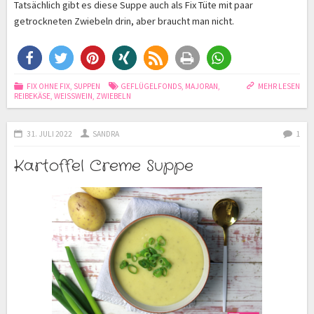
Tatsächlich gibt es diese Suppe auch als Fix Tüte mit paar
getrockneten Zwiebeln drin, aber braucht man nicht.
FIX OHNE FIX
,
SUPPEN
GEFLÜGELFONDS
,
MAJORAN
,
MEHR LESEN
REIBEKÄSE
,
WEISSWEIN
,
ZWIEBELN
31. JULI 2022
SANDRA
1
Kartoffel Creme Suppe