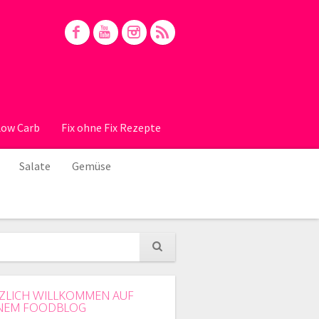
Low Carb
Fix ohne Fix Rezepte
Salate
Gemüse
ZLICH WILLKOMMEN AUF
NEM FOODBLOG