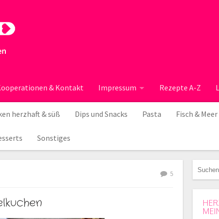
ooperationen & Kontakt
Impressum
Rezepte A-Z
en herzhaft & süß
Dips und Snacks
Pasta
Fisch & Meer
esserts
Sonstiges
5
lkuchen
HER
MEI