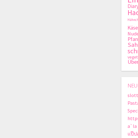
Diar
Hac
Hähnch
Käse
Nude
Pfan
Sa
sch
veget
Übe
NEU
slot
Past
Spec
http
a`la
แป๊ป