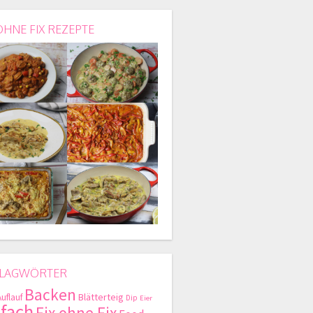
OHNE FIX REZEPTE
LAGWÖRTER
Backen
Blätterteig
Auflauf
Dip
Eier
nfach
Fix ohne Fix