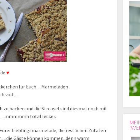
nde
♥
Leckerchen für Euch…Marmeladen
ch voll…
ch zu backen und die Streusel sind diesmal noch mit
t….mmmmmh total lecker.
MEI
(WE
Eurer Lieblingsmarmelade, die restlichen Zutaten
or….die Gäste können kommen, denn warm