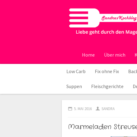
Home
Über mich
K
Low Carb
Fix ohne Fix
Back
Suppen
Fleischgerichte
D
5. MAI 2016
SANDRA
Marmeladen Streuse