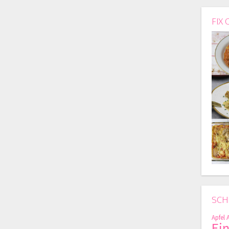
FIX 
SCH
Apfel
Ei