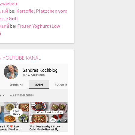
zwiebeln
มแท้
bei
Kartoffel Plätzchen vom
tte Grill
สเตย์
bei
Frozen Yoghurt (Low
)
N YOUTUBE KANAL