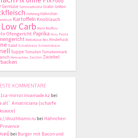
Food
y
Gemüse
Gratin
Grillen
Gemüsebrühe
kfleisch
Hähnchen
Hefeteig
Kartoffeln
Knoblauch
enbrust
Low Carb
Mehl
Muffins
Paprika
ln
Ofengericht
Pasta
Party
nengericht
Rinderhack
Reibekäse
Reis
hne
Salat
Schafskäse
Schmelzkäse
nell
Suppe
Tomaten
Tomatenmark
Zwiebel
arisch
Zucchini
Weihnachten
rbacken
ESTE KOMMENTARE
t1ca-mirror.invamade.kz
bei
a all` Amatriciana (scharfe
ksauce)
s://druzhbamn.ru
bei
Hähnchen
 Provence
สเตย์
bei
Burger mit Bacon und