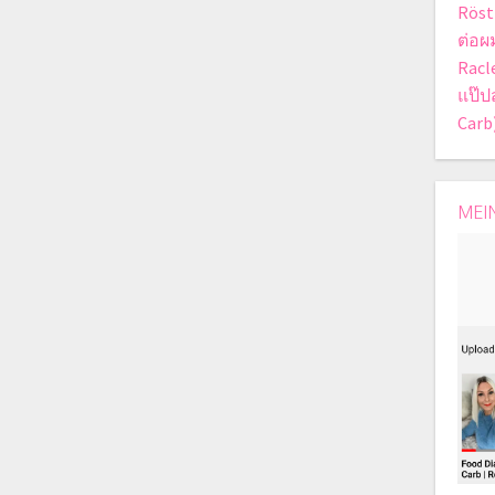
Röst
ต่อผ
Racle
แป๊ป
Carb
MEI