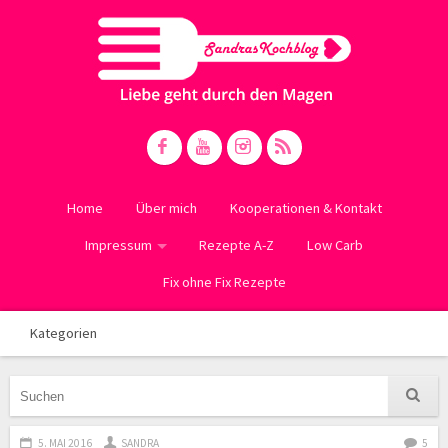
Home
Über mich
Kooperationen & Kontakt
Impressum
Rezepte A-Z
Low Carb
Fix ohne Fix Rezepte
Kategorien
5. MAI 2016
SANDRA
5