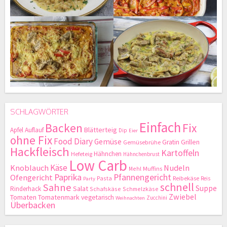
SCHLAGWÖRTER
Einfach
Backen
Fix
Blätterteig
Apfel
Auflauf
Dip
Eier
ohne Fix
Food Diary
Gemüse
Gratin
Grillen
Gemüsebrühe
Hackfleisch
Kartoffeln
Hähnchen
Hefeteig
Hähnchenbrust
Low Carb
Käse
Knoblauch
Nudeln
Mehl
Muffins
Paprika
Pfannengericht
Ofengericht
Pasta
Reibekäse
Reis
Party
schnell
Sahne
Suppe
Salat
Rinderhack
Schafskäse
Schmelzkäse
Zwiebel
Tomaten
Tomatenmark
vegetarisch
Zucchini
Weihnachten
Überbacken