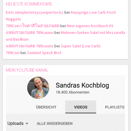
NEUESTE KOMMENTARE
bets.olimpbetotzyvyexpertov.kz
bei
Knusprige Low Carb Fisch
Nuggets
789Coin เว็บคาสิโนสายเกมสด
bei
Mein eigenes Kochbuch #3
แหล่งรวมเกมสด 789casino
bei
Melonen Gurken Salat mit Mozzarella
und Basilkum
แหล่งรวมเกมสด 789casino
bei
Super Salat (Low Carb)
789Coin
bei
Zwiebel Speck Brot
MEIN YOUTUBE KANAL