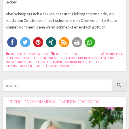
lecker.
Also schnappt Euch das Glas mit Eurer Lieblingsmarmelade, die
restlichen Zutaten und heizt schon mal den Ofen vor….die Gäste
können kommen, denn warm schmeckt er einfach göttlich.
BACKEN HERZHAFT & SÜSS
BLECHKUCHEN
,
MEHR LESEN
BUTTERSTREUSEL TEILCHEN
,
EINFACHER STREUSELKUCHEN
,
MANDELSTREUSEL
,
MARMELADEN STREUSELKUCHEN
,
MARMELADENKUCHEN
,
STREUSEL
,
STREUSELKUCHEN
,
STREUSELKUCHEN VOM BLECH
HERZLICH WILLKOMMEN AUF MEINEM FOODBLOG