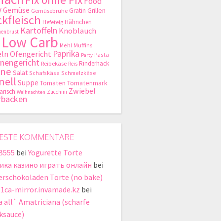
Food
y
Gemüse
Gratin
Grillen
Gemüsebrühe
kfleisch
Hähnchen
Hefeteig
Kartoffeln
Knoblauch
enbrust
Low Carb
Mehl
Muffins
Paprika
ln
Ofengericht
Pasta
Party
nengericht
Rinderhack
Reibekäse
Reis
hne
Salat
Schafskäse
Schmelzkäse
nell
Suppe
Tomaten
Tomatenmark
Zwiebel
arisch
Zucchini
Weihnachten
rbacken
ESTE KOMMENTARE
B555
bei
Yogurette Torte
ика казино играть онлайн
bei
erschokoladen Torte (no bake)
t1ca-mirror.invamade.kz
bei
a all` Amatriciana (scharfe
ksauce)