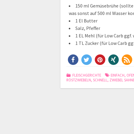
150 ml Gemüsebrühe (sollte 
was sonst auf 500 ml Wasser ko
1 El Butter
Salz, Pfeffer
1 EL Mehl (für Low Carb ggf.
1 TL Zucker (für Low Carb gg
FLEISCHGERICHTE
EINFACH
,
OFE
RÖSTZWIEBELN
,
SCHNELL
,
ZWIEBEL SAHN