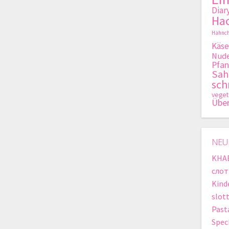
Diar
Hac
Hähnch
Käse
Nude
Pfan
Sa
sch
veget
Übe
NEU
KHA
слот
Kind
slot
Past
Spec