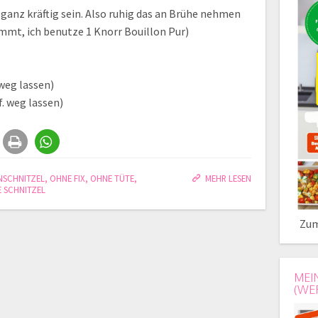
ganz kräftig sein. Also ruhig das an Brühe nehmen
mmt, ich benutze 1 Knorr Bouillon Pur)
 weg lassen)
f. weg lassen)
NSCHNITZEL
,
OHNE FIX
,
OHNE TÜTE
,
MEHR LESEN
E SCHNITZEL
Zum
MEI
(WE