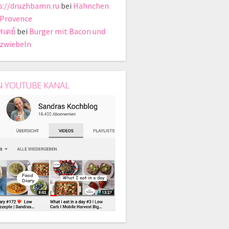
s://druzhbamn.ru
bei
Hähnchen
 Provence
สเตย์
bei
Burger mit Bacon und
zwiebeln
N YOUTUBE KANAL