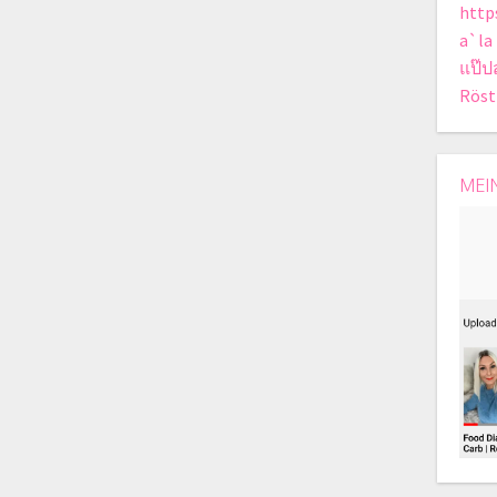
http
a`la
แป๊ป
Röst
MEI