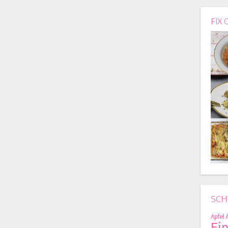
FIX 
SCH
Apfel
Ei