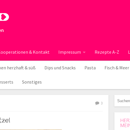
ooperationen & Kontakt
Impressum
Rezepte A-Z
en herzhaft & süß
Dips und Snacks
Pasta
Fisch & Meer
esserts
Sonstiges
3
tzel
HER
MEI