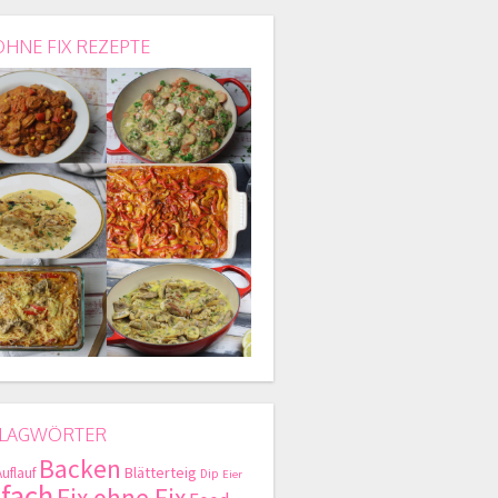
OHNE FIX REZEPTE
LAGWÖRTER
Backen
Blätterteig
Auflauf
Dip
Eier
nfach
Fix ohne Fix