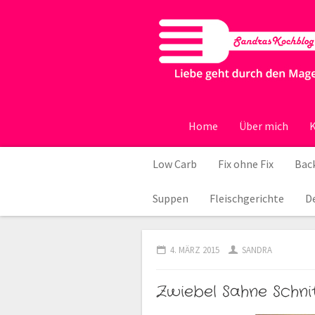
Home
Über mich
K
Low Carb
Fix ohne Fix
Back
Suppen
Fleischgerichte
D
4. MÄRZ 2015
SANDRA
Zwiebel Sahne Schni