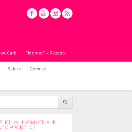
Low Carb
Fix ohne Fix Rezepte
Salate
Gemüse
ZLICH WILLKOMMEN AUF
NEM FOODBLOG